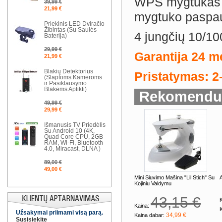
WPS mygtukas p
39,99 €
21,99 €
mygtuko paspa
Priekinis LED Dviračio
Žibintas (Su Saulės
4 jungčių 10/100
Baterija)
29,99 €
Garantija 24 m
21,99 €
Blakių Detektorius
Pristatymas: 2
(Slaptoms Kameroms
ir Pasiklausymo
Blakėms Aptikti)
Rekomenduo
49,99 €
29,99 €
Išmanusis TV Priedėlis
Su Android 10 (4K,
Quad Core CPU, 2GB
RAM, Wi-Fi, Bluetooth
4.0, Miracast, DLNA )
89,00 €
49,00 €
Mini Siuvimo Mašina "Lil Stich" Su
A
Kojiniu Valdymu
43,15 €
K
Kaina:
Užsakymai priimami visą parą.
34,99 €
Kaina dabar:
Susisiekite