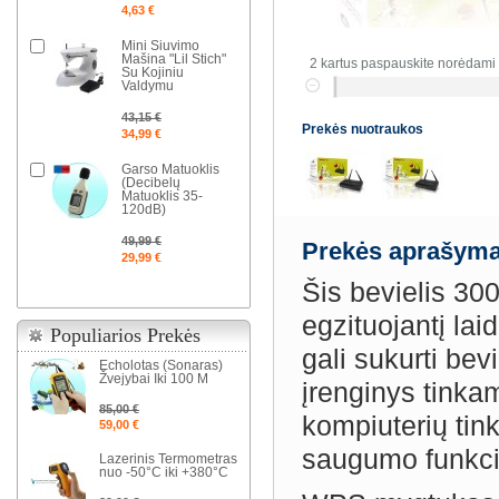
4,63 €
Mini Siuvimo
Mašina "Lil Stich"
2 kartus paspauskite norėdami 
Su Kojiniu
Valdymu
43,15 €
Prekės nuotraukos
34,99 €
Garso Matuoklis
(Decibelų
Matuoklis 35-
120dB)
49,99 €
Prekės aprašyma
29,99 €
Šis bevielis 30
egzituojantį la
Populiarios Prekės
gali sukurti bev
Echolotas (Sonaras)
Žvejybai Iki 100 M
įrenginys tinka
85,00 €
kompiuterių tin
59,00 €
saugumo funkci
Lazerinis Termometras
nuo -50°C iki +380°C