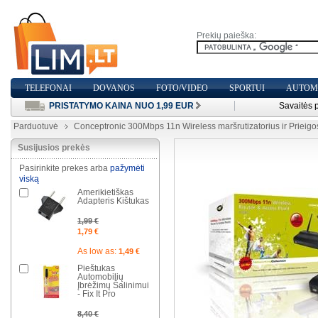
Prekių paieška:
TELEFONAI
DOVANOS
FOTO/VIDEO
SPORTUI
AUTOMO
PRISTATYMO KAINA NUO 1,99 EUR
Savaitės 
Parduotuvė
Conceptronic 300Mbps 11n Wireless maršrutizatorius ir Priei
Susijusios prekės
Pasirinkite prekes arba
pažymėti
viską
Amerikietiškas
Adapteris Kištukas
1,99 €
1,79 €
As low as:
1,49 €
Pieštukas
Automobilių
Įbrėžimų Šalinimui
- Fix It Pro
8,40 €