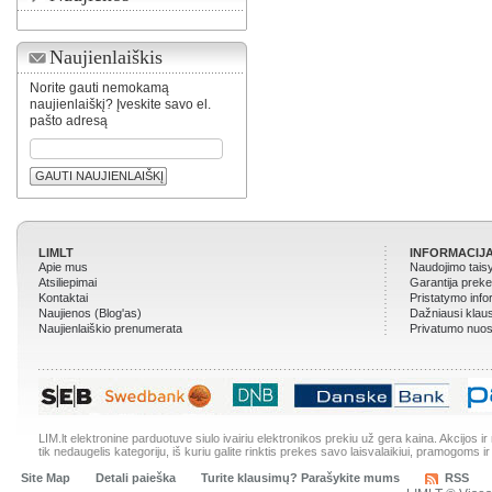
Naujienlaiškis
Norite gauti nemokamą
naujienlaiškį? Įveskite savo el.
pašto adresą
GAUTI NAUJIENLAIŠKĮ
LIMLT
INFORMACIJA
Apie mus
Naudojimo tais
Atsiliepimai
Garantija prek
Kontaktai
Pristatymo info
Naujienos (Blog'as)
Dažniausi klau
Naujienlaiškio prenumerata
Privatumo nuos
LIM.lt elektronine parduotuve siulo ivairiu elektronikos prekiu už gera kaina. Akcijos 
tik nedaugelis kategoriju, iš kuriu galite rinktis prekes savo laisvalaikiui, pramogoms ir
Site Map
Detali paieška
Turite klausimų? Parašykite mums
RSS