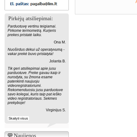
Pirkėjų atsiliepimai:
Parduotuvę vertinu teigiamai.
Pirkome termometrą. Kurjeris
prekes pristatė laiku.
Ona M.
Nuoširdus dėkui už operatyvumą -
vakar prekė buvo pristatyta!
Jolanta B.
Tik geri atsiliepimai apie jusu
parduotuve. Preke gavau kaip ir
nurodyta, su žmona esame
patenkinti naujuoju
videoregistratoriumi.
Rekomenduosiu jusu parduotuve
savo kolegai, kuris taip pat ieško
video registratoriaus. Sekmes
prekyboje!
Virginijus S.
Skaityti visus
Naujienos