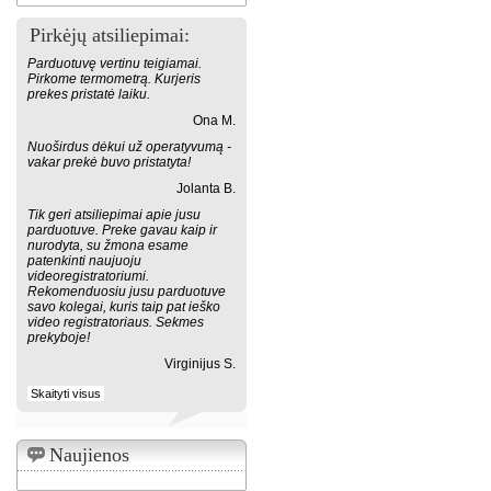
Pirkėjų atsiliepimai:
Parduotuvę vertinu teigiamai.
Pirkome termometrą. Kurjeris
prekes pristatė laiku.
Ona M.
Nuoširdus dėkui už operatyvumą -
vakar prekė buvo pristatyta!
Jolanta B.
Tik geri atsiliepimai apie jusu
parduotuve. Preke gavau kaip ir
nurodyta, su žmona esame
patenkinti naujuoju
videoregistratoriumi.
Rekomenduosiu jusu parduotuve
savo kolegai, kuris taip pat ieško
video registratoriaus. Sekmes
prekyboje!
Virginijus S.
Skaityti visus
Naujienos