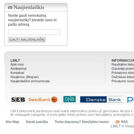
Naujienlaiškis
Norite gauti nemokamą
naujienlaiškį? Įveskite savo el.
pašto adresą
GAUTI NAUJIENLAIŠKĮ
LIMLT
INFORMACIJA
Apie mus
Naudojimo tais
Atsiliepimai
Garantija prek
Kontaktai
Pristatymo info
Naujienos (Blog'as)
Dažniausi klau
Naujienlaiškio prenumerata
Privatumo nuos
LIM.lt elektronine parduotuve siulo ivairiu elektronikos prekiu už gera kaina. Akcijos 
tik nedaugelis kategoriju, iš kuriu galite rinktis prekes savo laisvalaikiui, pramogoms ir
Site Map
Detali paieška
Turite klausimų? Parašykite mums
RSS
LIMLT © Viso