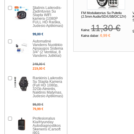
Stalinis Laikrodis-
Žadintuvas Su
FM Moduliatorius Su Pulteliu
V
Slapta WIFI
(2.5mm Audio/SD/USB/DC12V)
kamera (1080P
FULL HD Raiška,
11,30 €
Judesio Aptikimas)
Kaina:
99,00 €
6,99 €
Kaina dabar:
Automatinė
Vandens Nuotėkio
Apsaugos Sistema
3/4" (2 Ventiliai, 8
Vandens Jutikliai)
249,00 €
219,00 €
Rankinis Laikrodis
Su Slapta Kamera
(Full HD 1080p,
32Gb Atmintis,
Naktinis Matymas,
Judesio Aptikimas)
99,00 €
79,99 €
Profesionalus
Kia/Hyunday
Autodiagnostikos
Skeneris iCarsoft
i901