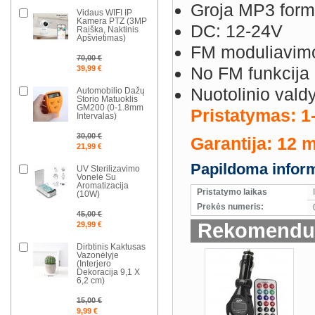
Groja MP3 form
Vidaus WIFI IP
Kamera PTZ (3MP
DC: 12-24V
Raiška, Naktinis
Apšvietimas)
FM moduliavimo
70,00 €
No FM funkcija
39,99 €
Nuotolinio vald
Automobilio Dažų
Storio Matuoklis
GM200 (0-1.8mm
Pristatymas: 1
Intervalas)
30,00 €
Garantija: 12 
21,99 €
Papildoma inform
UV Sterilizavimo
Vonelė Su
Aromatizacija
Pristatymo laikas
(10W)
Prekės numeris:
45,00 €
Rekomenduo
29,99 €
Dirbtinis Kaktusas
Vazonėlyje
(Interjero
Dekoracija 9,1 X
6,2 cm)
15,00 €
9,99 €