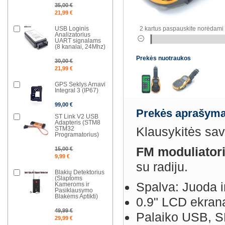
35,00 €
21,99 €
USB Loginis
2 kartus paspauskite norėdami 
Analizatorius
UART signalams
(8 kanalai, 24Mhz)
Prekės nuotraukos
30,00 €
21,99 €
GPS Seklys Arnavi
Integral 3 (IP67)
99,00 €
Prekės aprašyma
ST Link V2 USB
Adapteris (STM8
Klausykitės sa
STM32
Programatorius)
FM moduliator
15,00 €
9,99 €
su radiju.
Blakių Detektorius
(Slaptoms
Spalva: Juoda i
Kameroms ir
Pasiklausymo
Blakėms Aptikti)
0.9" LCD ekran
49,99 €
Palaiko USB, S
29,99 €