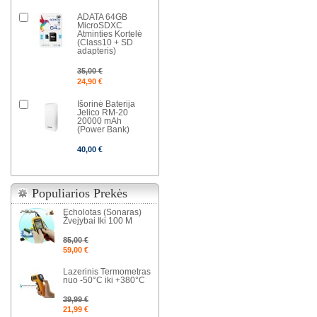
ADATA 64GB
MicroSDXC
Atminties Kortelė
(Class10 + SD
adapteris)
35,00 €
24,90 €
Išorinė Baterija
Jelico RM-20
20000 mAh
(Power Bank)
40,00 €
Populiarios Prekės
Echolotas (Sonaras)
Žvejybai Iki 100 M
85,00 €
59,00 €
Lazerinis Termometras
nuo -50°C iki +380°C
39,99 €
21,99 €