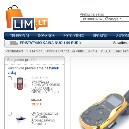
Prekių paieška:
TELEFONAI
DOVANOS
FOTO/VIDEO
SPORTUI
AUTOMO
PRISTATYMO KAINA NUO 1,99 EUR
Savaitės 
Parduotuvė
FM Moduliatorius Orange Su Pulteliu 4-in-1 (USB, TF Card, Mic
Susijusios prekės
Pasirinkite prekes arba
pažymėti
viską
Auto Klaidų
Skaitytuvas
KONNWEI KW830
(EOBD OBD2
OBDII, LIVE data)
99,00 €
79,00 €
UV Sterilizatorius
(2W Galia,
Aromatizavimo
Funkcija)