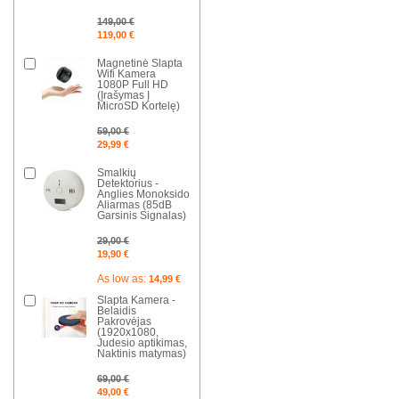
149,00 €
119,00 €
Magnetinė Slapta
Wifi Kamera
1080P Full HD
(Įrašymas Į
MicroSD Kortelę)
59,00 €
29,99 €
Smalkių
Detektorius -
Anglies Monoksido
Aliarmas (85dB
Garsinis Signalas)
29,00 €
19,90 €
As low as:
14,99 €
Slapta Kamera -
Belaidis
Pakrovėjas
(1920x1080,
Judesio aptikimas,
Naktinis matymas)
69,00 €
49,00 €