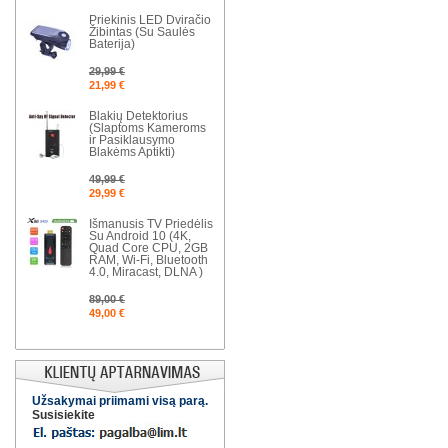
Priekinis LED Dviračio
Žibintas (Su Saulės
Baterija)
29,99 €
21,99 €
Blakių Detektorius
(Slaptoms Kameroms
ir Pasiklausymo
Blakėms Aptikti)
49,99 €
29,99 €
Išmanusis TV Priedėlis
Su Android 10 (4K,
Quad Core CPU, 2GB
RAM, Wi-Fi, Bluetooth
4.0, Miracast, DLNA )
89,00 €
49,00 €
Užsakymai priimami visą parą.
Susisiekite