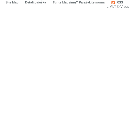
Site Map
Detali paieška
Turite klausimų? Parašykite mums
RSS
LIMLT © Viso