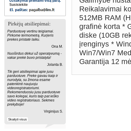
Galimybė nustat
Užsakymai priimami visą parą.
Susisiekite
Reikalavimai k
512MB RAM (H
Pirkėjų atsiliepimai:
grafinė korta *
Parduotuvę vertinu teigiamai.
diske (10GB re
Pirkome termometrą. Kurjeris
prekes pristatė laiku.
įrenginys * Wi
Ona M.
Win7/Win7 Media
Nuoširdus dėkui už operatyvumą -
vakar prekė buvo pristatyta!
Garantija 12 mė
Jolanta B.
Tik geri atsiliepimai apie jusu
parduotuve. Preke gavau kaip ir
nurodyta, su žmona esame
patenkinti naujuoju
videoregistratoriumi.
Rekomenduosiu jusu parduotuve
savo kolegai, kuris taip pat ieško
video registratoriaus. Sekmes
prekyboje!
Virginijus S.
Skaityti visus