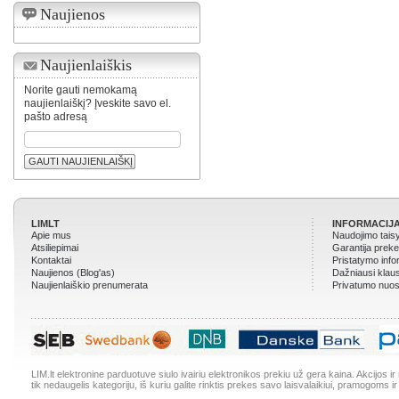
Naujienos
Naujienlaiškis
Norite gauti nemokamą
naujienlaiškį? Įveskite savo el.
pašto adresą
GAUTI NAUJIENLAIŠKĮ
LIMLT
INFORMACIJA
Apie mus
Naudojimo tais
Atsiliepimai
Garantija prek
Kontaktai
Pristatymo info
Naujienos (Blog'as)
Dažniausi klau
Naujienlaiškio prenumerata
Privatumo nuos
LIM.lt elektronine parduotuve siulo ivairiu elektronikos prekiu už gera kaina. Akcijos 
tik nedaugelis kategoriju, iš kuriu galite rinktis prekes savo laisvalaikiui, pramogoms ir