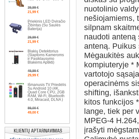
nuotolinio vald
39,99 €
21,99 €
nešiojamiems, t
Priekinis LED Dviračio
Žibintas (Su Saulės
silpnam skaitme
Baterija)
naudoti anteną s
29,99 €
21,99 €
anteną. Puikus 
Blakių Detektorius
Mėgaukitės auk
(Slaptoms Kameroms
ir Pasiklausymo
Blakėms Aptikti)
kompiuteryje *
49,99 €
vartotojo sąsa
29,99 €
operacinėms si
Išmanusis TV Priedėlis
Su Android 10 (4K,
shifting, išank
Quad Core CPU, 2GB
RAM, Wi-Fi, Bluetooth
4.0, Miracast, DLNA )
kitos funkcijos 
89,00 €
lange, tiek per
49,00 €
MPEG-4 H.264, 
įrašyti mėgstam