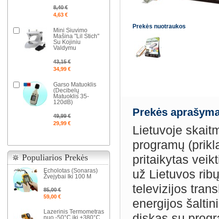
8,40 €
4,63 €
Prekės nuotraukos
Mini Siuvimo
Mašina "Lil Stich"
Su Kojiniu
Valdymu
43,15 €
34,99 €
Garso Matuoklis
(Decibelų
Matuoklis 35-
120dB)
Prekės aprašyma
49,99 €
29,99 €
Lietuvoje skaitm
programų (prikl
Populiarios Prekės
pritaikytas veikt
Echolotas (Sonaras)
už Lietuvos ribų 
Žvejybai Iki 100 M
televizijos tran
85,00 €
59,00 €
energijos šaltin
Lazerinis Termometras
diskas su progr
nuo -50°C iki +380°C