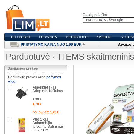
Prekių paieška:
TELEFONAI
DOVANOS
FOTO/VIDEO
SPORTUI
AUTOMO
PRISTATYMO KAINA NUO 1,99 EUR
Savaitės 
Parduotuvė
ITEMS skaitmenin
Susijusios prekės
Pasirinkite prekes arba
pažymėti
viską
Amerikietiškas
Adapteris Kištukas
1,99 €
1,79 €
As low as:
1,49 €
Pieštukas
Automobilių
Įbrėžimų Šalinimui
- Fix It Pro