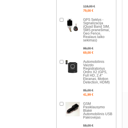
119,00 €
79,00 €
GPS Seklys -
Signalizacija
(Quad Band SIM,
SMS pranešimai,
Geo Fence,
Realaus laiko
sekimas)
99,00 €
69,00 €
Automobilinis
Vaizdo
Registratorius
Ordro X2 (GPS,
Full HD, 2,4"
Ekranas, Motion
Detection, HDMI)
85,00 €
41,99 €
GSM
Pasiklausymo
Blakė
Automobilinis USB
Pakrovėjas
59,00 €