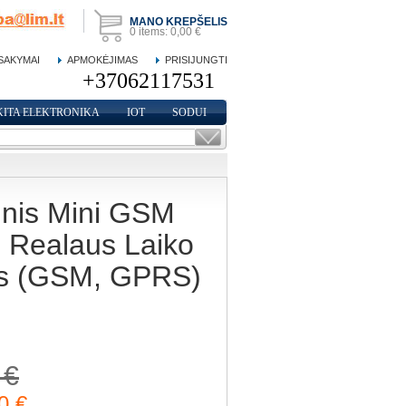
MANO KREPŠELIS
0
items:
0,00 €
SAKYMAI
APMOKĖJIMAS
PRISIJUNGTI
KITA ELEKTRONIKA
IOT
SODUI
nis Mini GSM
- Realaus Laiko
s (GSM, GPRS)
 €
0 €