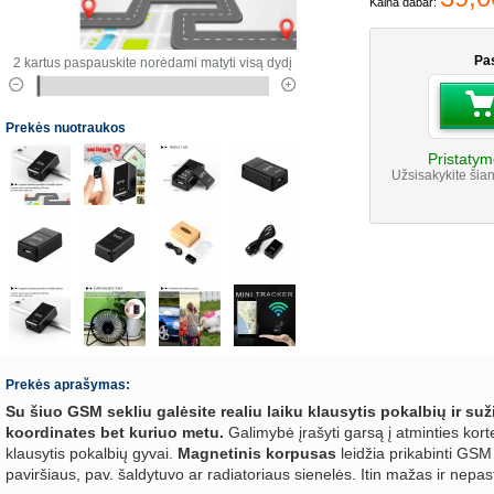
Kaina dabar:
Pas
2 kartus paspauskite norėdami matyti visą dydį
Prekės nuotraukos
Pristatym
Užsisakykite šian
Prekės aprašymas:
Su šiuo GSM sekliu galėsite realiu laiku klausytis pokalbių ir su
koordinates bet kuriuo metu.
Galimybė įrašyti garsą į atminties ko
klausytis pokalbių gyvai.
Magnetinis korpusas
leidžia prikabinti GSM 
paviršiaus, pav. šaldytuvo ar radiatoriaus sienelės. Itin mažas ir nepa