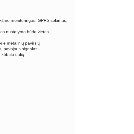
riukšmo monitoringas, GPRS sekimas,
etos nustatymo būdą vietos
prie metalinių paviršių
s, pavojaus signalas
 kėbulo dalių.