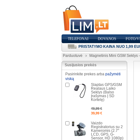
TELEFONAI
DOVANOS
FOTO/V
PRISTATYMO KAINA NUO 1,99 EU
Parduotuvė
Magnetinis Mini GSM Seklys 
Susijusios prekės
Pasirinkite prekes arba
pažymėti
viską
Slaptas GPS/GSM
Realaus Laiko
Seklys (Balso
Įrašymas Į SD
Kortelę)
49,99 €
39,99 €
Vaizdo
Registratorius su 2
Kameromis (2.7"
LCD, GPS, G-
Sensor, HD 1080p)