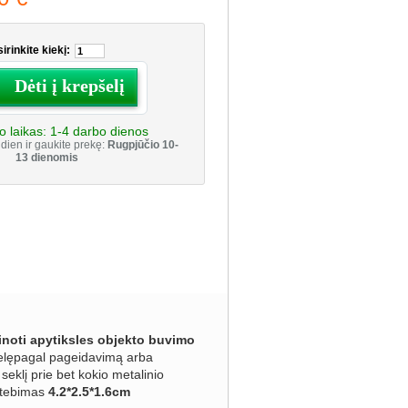
irinkite kiekį:
Dėti į krepšelį
o laikas:
1-4 darbo dienos
dien ir gaukite prekę:
Rugpjūčio 10-
13 dienomis
žinoti apytiksles objekto buvimo
rtelępagal pageidavimą arba
seklį prie bet kokio metalinio
stebimas
4.2*2.5*1.6cm