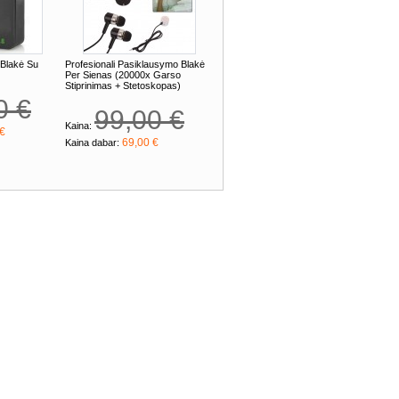
Blakė Su
Profesionali Pasiklausymo Blakė
Per Sienas (20000x Garso
Stiprinimas + Stetoskopas)
0 €
99,00 €
Kaina:
 €
69,00 €
Kaina dabar: