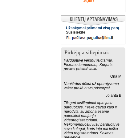
49,00 €
Užsakymai priimami visą parą.
Susisiekite
Pirkėjų atsiliepimai:
Parduotuvę vertinu teigiamai.
Pirkome termometrą. Kurjeris
prekes pristatė laiku.
Ona M.
Nuoširdus dėkui už operatyvumą -
vakar prekė buvo pristatyta!
Jolanta B.
Tik geri atsiliepimai apie jusu
parduotuve. Preke gavau kaip ir
nurodyta, su žmona esame
patenkinti naujuoju
videoregistratoriumi.
Rekomenduosiu jusu parduotuve
savo kolegai, kuris taip pat ieško
video registratoriaus. Sekmes
prekyboje!