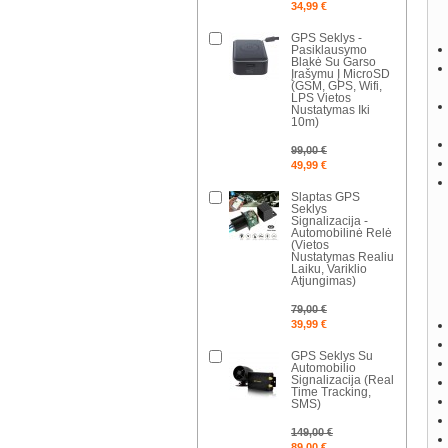
34,99 €
GPS Seklys -
Pasiklausymo
Blakė Su Garso
Įrašymu Į MicroSD
(GSM, GPS, Wifi,
LPS Vietos
Nustatymas Iki
10m)
99,00 €
49,99 €
Slaptas GPS
Seklys
Signalizacija -
Automobilinė Relė
(Vietos
Nustatymas Realiu
Laiku, Variklio
Atjungimas)
79,00 €
39,99 €
GPS Seklys Su
Automobilio
Signalizacija (Real
Time Tracking,
SMS)
149,00 €
89,00 €