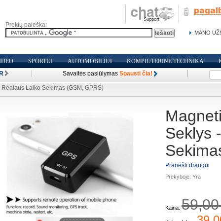
Prekių paieška:
MANO UŽ
IDEO
SPORTUI
AUTOMOBILIUI
KOMPIUTERINĖ TECHNIKA
R
Savaitės pasiūlymas
Spausti čia!
- Realaus Laiko Sekimas (GSM, GPRS)
Magneti
Seklys 
Sekima
Pranešti draugui
Prekyboje:
Yra
59,00
Kaina:
39,0