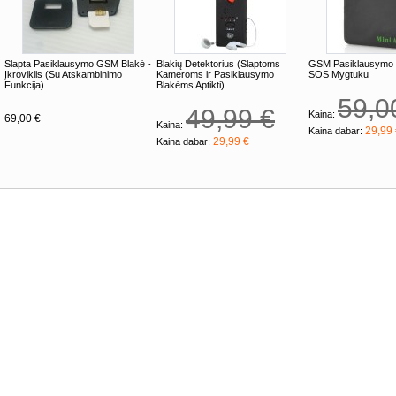
Slapta Pasiklausymo GSM Blakė -
Blakių Detektorius (Slaptoms
GSM Pasiklausymo 
Įkroviklis (Su Atskambinimo
Kameroms ir Pasiklausymo
SOS Mygtuku
Funkcija)
Blakėms Aptikti)
59,0
49,99 €
Kaina:
69,00 €
Kaina:
29,99
Kaina dabar:
29,99 €
Kaina dabar: