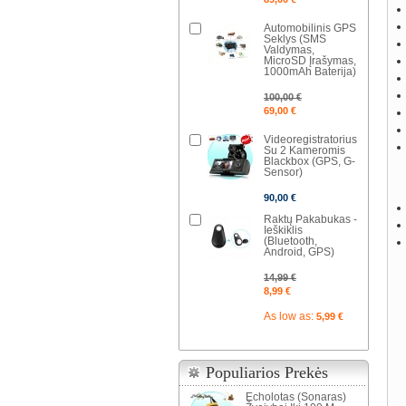
Automobilinis GPS
Seklys (SMS
Valdymas,
MicroSD Įrašymas,
1000mAh Baterija)
100,00 €
69,00 €
Videoregistratorius
Su 2 Kameromis
Blackbox (GPS, G-
Sensor)
90,00 €
Raktų Pakabukas -
Ieškiklis
(Bluetooth,
Android, GPS)
14,99 €
8,99 €
As low as:
5,99 €
Populiarios Prekės
Echolotas (Sonaras)