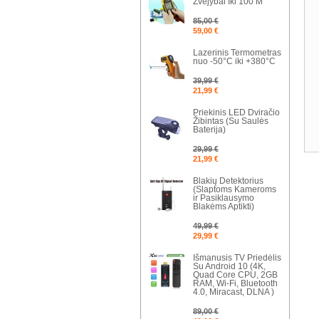
Žvejybai Iki 100 M
85,00 €
59,00 €
Lazerinis Termometras
nuo -50°C iki +380°C
39,99 €
21,99 €
Priekinis LED Dviračio
Žibintas (Su Saulės
Baterija)
29,99 €
21,99 €
Blakių Detektorius
(Slaptoms Kameroms
ir Pasiklausymo
Blakėms Aptikti)
49,99 €
29,99 €
Išmanusis TV Priedėlis
Su Android 10 (4K,
Quad Core CPU, 2GB
RAM, Wi-Fi, Bluetooth
4.0, Miracast, DLNA )
89,00 €