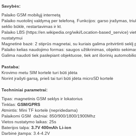
Savybės:
Palaiko GSM mobilųjį internetą
Palaiko nuotolinį valdymą per telefoną. Funkcijos: garso įrašymas, t
seklio būklė, restartavimas ir kt.
Palaiko LBS (https://en.wikipedia.org/wiki/Location-based_service) vi
nustatymui
Magnetinė bazė: 2 stiprūs magnetai, su kuriais galima pritvirtinti seklį 
Palaiko kelias naudojimo formas: saugos užtikrinimas, objekto sekima
Galima naudoti tiek paslepiant objektuose, tiek ant išorinių automobilio
Pastaba:
Krovimo metu SIM kortelė turi būti įdėta
Norint įrašyti garsą, prieš tai turi būti įdėta microSD kortelė
Techniniai parametrai:
Tipas: magnetinis GSM seklys ir lokatorius
Tinklas:
GSM/GPRS
Atmintis: Mini TF kortelė (nepridedama)
Palaikomi GSM dažniai: 850/900/1800/1900Mhz
Vietos nustatymo laikas: 25s
Baterijos talpa:
3.7V 400mAh Li-ion
Darbinė įtampa: 3.4-4.2V