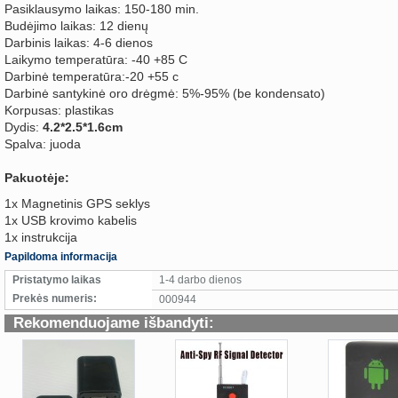
Pasiklausymo laikas: 150-180 min.
Budėjimo laikas: 12 dienų
Darbinis laikas: 4-6 dienos
Laikymo temperatūra: -40 +85 C
Darbinė temperatūra:-20 +55 c
Darbinė santykinė oro drėgmė: 5%-95% (be kondensato)
Korpusas: plastikas
Dydis:
4.2*2.5*1.6cm
Spalva: juoda
Pakuotėje:
1x Magnetinis GPS seklys
1x USB krovimo kabelis
1x instrukcija
Papildoma informacija
Pristatymo laikas
1-4 darbo dienos
Prekės numeris:
000944
Rekomenduojame išbandyti: