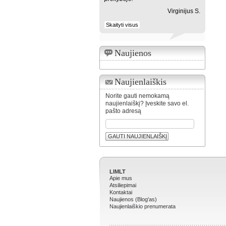
Virginijus S.
Skaityti visus
Naujienos
Naujienlaiškis
Norite gauti nemokamą
naujienlaiškį? Įveskite savo el.
pašto adresą
GAUTI NAUJIENLAIŠKĮ
LIMLT
Apie mus
Atsiliepimai
Kontaktai
Naujienos (Blog'as)
Naujienlaiškio prenumerata