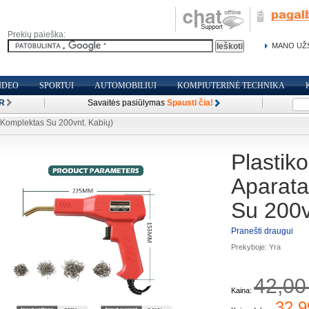
Prekių paieška:
MANO UŽ
IDEO
SPORTUI
AUTOMOBILIUI
KOMPIUTERINĖ TECHNIKA
R
Savaitės pasiūlymas
Spausti čia!
 (Komplektas Su 200vnt. Kabių)
Plastik
Aparata
Su 200v
Pranešti draugui
Prekyboje:
Yra
42,00
Kaina:
32,9