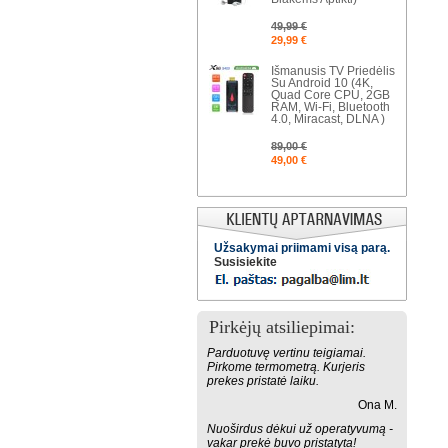
49,99 €
29,99 €
Išmanusis TV Priedėlis
Su Android 10 (4K,
Quad Core CPU, 2GB
RAM, Wi-Fi, Bluetooth
4.0, Miracast, DLNA )
89,00 €
49,00 €
Užsakymai priimami visą parą.
Susisiekite
Pirkėjų atsiliepimai:
Parduotuvę vertinu teigiamai.
Pirkome termometrą. Kurjeris
prekes pristatė laiku.
Ona M.
Nuoširdus dėkui už operatyvumą -
vakar prekė buvo pristatyta!