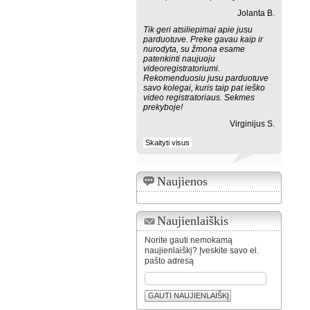
Jolanta B.
Tik geri atsiliepimai apie jusu
parduotuve. Preke gavau kaip ir
nurodyta, su žmona esame
patenkinti naujuoju
videoregistratoriumi.
Rekomenduosiu jusu parduotuve
savo kolegai, kuris taip pat ieško
video registratoriaus. Sekmes
prekyboje!
Virginijus S.
Skaityti visus
Naujienos
Naujienlaiškis
Norite gauti nemokamą
naujienlaiškį? Įveskite savo el.
pašto adresą
GAUTI NAUJIENLAIŠKĮ