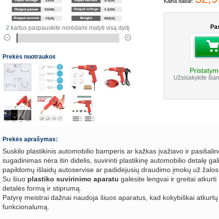
Kaina dabar:
Pas
2 kartus paspauskite norėdami matyti visą dydį
Prekės nuotraukos
Pristatym
Užsisakykite šian
Prekės aprašymas:
Suskilo plastikinis automobilio bamperis ar kažkas įvažiavo ir pasišalin
sugadinimas nėra itin didelis, suvirinti plastikinę automobilio detalę gali
papildomų išlaidų autoservise ar padidėjusių draudimo įmokų už žalos
Su šiuo
plastiko suvirinimo aparatu
galėsite lengvai ir greitai atkur
detalės formą ir stiprumą.
Patyrę meistrai dažnai naudoja šiuos aparatus, kad kokybiškai atkurtų 
funkcionalumą.