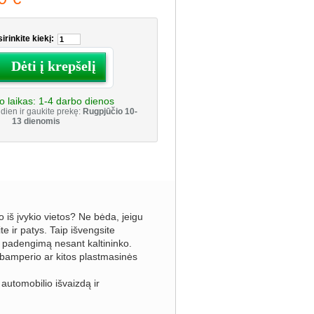
irinkite kiekį:
Dėti į krepšelį
o laikas:
1-4 darbo dienos
dien ir gaukite prekę:
Rugpjūčio 10-
13 dienomis
o iš įvykio vietos? Ne bėda, jeigu
te ir patys. Taip išvengsite
 padengimą nesant kaltininko.
ti bamperio ar kitos plastmasinės
automobilio išvaizdą ir