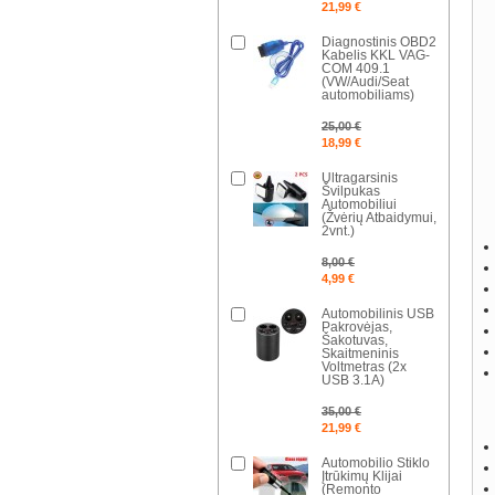
21,99 €
Diagnostinis OBD2
Kabelis KKL VAG-
COM 409.1
(VW/Audi/Seat
automobiliams)
25,00 €
18,99 €
Ultragarsinis
Švilpukas
Automobiliui
(Žvėrių Atbaidymui,
2vnt.)
8,00 €
4,99 €
Automobilinis USB
Pakrovėjas,
Šakotuvas,
Skaitmeninis
Voltmetras (2x
USB 3.1A)
35,00 €
21,99 €
Automobilio Stiklo
Įtrūkimų Klijai
(Remonto