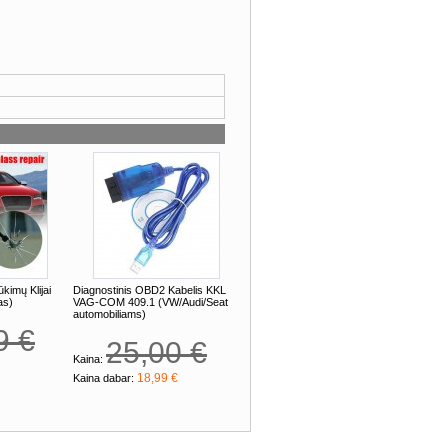
ūkimų Klijai
Diagnostinis OBD2 Kabelis KKL
as)
VAG-COM 409.1 (VW/Audi/Seat
automobiliams)
9 €
25,00 €
Kaina:
18,99 €
Kaina dabar: