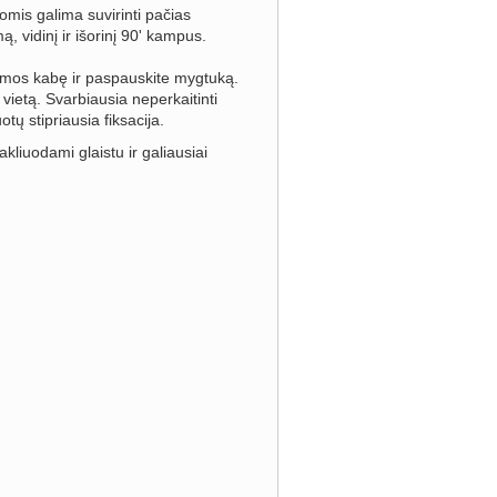
omis galima suvirinti pačias
ą, vidinį ir išorinį 90' kampus.
formos kabę ir paspauskite mygtuką.
ę vietą. Svarbiausia neperkaitinti
uotų stipriausia fiksacija.
kliuodami glaistu ir galiausiai