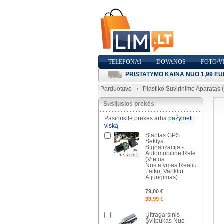
TELEFONAI
DOVANOS
FOTO/V
PRISTATYMO KAINA NUO 1,99 EU
Parduotuvė
Plastiko Suvirinimo Aparatas
Susijusios prekės
Pasirinkite prekes arba
pažymėti
viską
Slaptas GPS
Seklys
Signalizacija -
Automobilinė Relė
(Vietos
Nustatymas Realiu
Laiku, Variklio
Atjungimas)
79,00 €
39,99 €
Ultragarsinis
Švilpukas Nuo