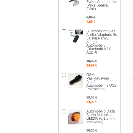
Žvėrių Automobiliui
(Pilka Spalva,
2Vnt.)
8,00 €
4,99 €
Bluetooth Imtuvas
Audio Adapteris Su
Laisvų Rankų
Įranga
Automobiliui
(Bluetooth V3.0,
A2DP)
19,99 €
14,99 €
GSM
Pasiklausymo
Blakė
Automobilinis USB
Pakrovėjas
59,00 €
34,99 €
Automobilio Dažų
Storio Matuoklis
GM200 (0-1.8mm
Intervalas)
30,00 €