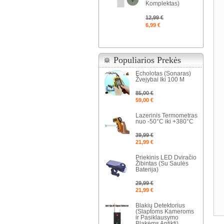
Komplektas)
12,99 €
6,99 €
Populiarios Prekės
Echolotas (Sonaras)
Žvejybai Iki 100 M
85,00 €
59,00 €
Lazerinis Termometras
nuo -50°C iki +380°C
39,99 €
21,99 €
Priekinis LED Dviračio
Žibintas (Su Saulės
Baterija)
29,99 €
21,99 €
Blakių Detektorius
(Slaptoms Kameroms
ir Pasiklausymo
Blakėms Aptikti)