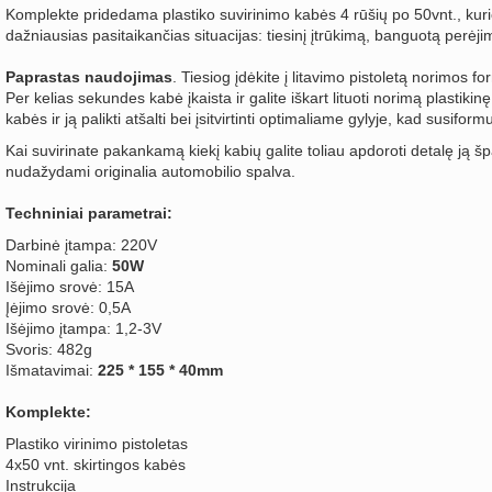
Komplekte pridedama plastiko suvirinimo kabės 4 rūšių po 50vnt., kuri
dažniausias pasitaikančias situacijas: tiesinį įtrūkimą, banguotą perėjim
Paprastas naudojimas
. Tiesiog įdėkite į litavimo pistoletą norimos 
Per kelias sekundes kabė įkaista ir galite iškart lituoti norimą plastikin
kabės ir ją palikti atšalti bei įsitvirtinti optimaliame gylyje, kad susiform
Kai suvirinate pakankamą kiekį kabių galite toliau apdoroti detalę ją špa
nudažydami originalia automobilio spalva.
Techniniai parametrai:
Darbinė įtampa: 220V
Nominali galia:
50W
Išėjimo srovė: 15A
Įėjimo srovė: 0,5A
Išėjimo įtampa: 1,2-3V
Svoris: 482g
Išmatavimai:
225 * 155 * 40mm
Komplekte:
Plastiko virinimo pistoletas
4x50 vnt. skirtingos kabės
Instrukcija