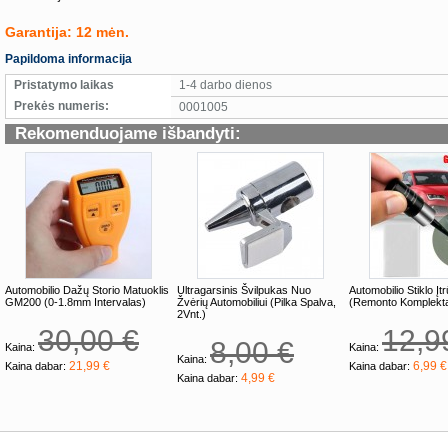
Garantija: 12 mėn.
Papildoma informacija
Pristatymo laikas
1-4 darbo dienos
Prekės numeris:
0001005
Rekomenduojame išbandyti:
Automobilio Dažų Storio Matuoklis
Ultragarsinis Švilpukas Nuo
Automobilio Stiklo Įtr
GM200 (0-1.8mm Intervalas)
Žvėrių Automobiliui (Pilka Spalva,
(Remonto Komplekt
2Vnt.)
30,00 €
12,9
8,00 €
Kaina:
Kaina:
Kaina:
21,99 €
6,99 €
Kaina dabar:
Kaina dabar:
4,99 €
Kaina dabar: