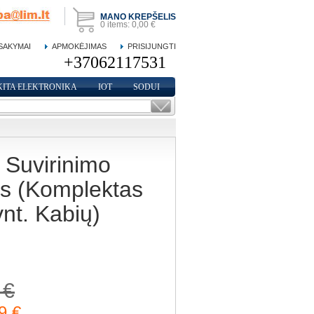
MANO KREPŠELIS
0
items:
0,00 €
SAKYMAI
APMOKĖJIMAS
PRISIJUNGTI
KITA ELEKTRONIKA
IOT
SODUI
o Suvirinimo
s (Komplektas
nt. Kabių)
 €
9 €