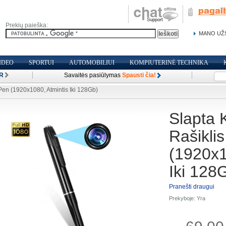
Prekių paieška:
MANO UŽ
IDEO
SPORTUI
AUTOMOBILIUI
KOMPIUTERINĖ TECHNIKA
R
Savaitės pasiūlymas
Spausti čia!
Pen (1920x1080, Atmintis Iki 128Gb)
Slapta 
Rašikli
(1920x1
Iki 128
Pranešti draugui
Prekyboje:
Yra