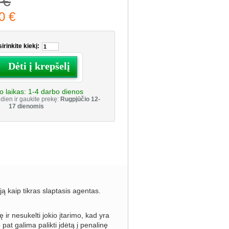
 €
0 €
irinkite kiekį:
Dėti į krepšelį
o laikas:
1-4 darbo dienos
dien ir gaukite prekę:
Rugpjūčio 12-
17 dienomis
iją kaip tikras slaptasis agentas.
 ir nesukelti jokio įtarimo, kad yra
t galima palikti įdėtą į penalinę