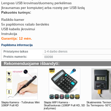
Lengvas USB krovimas/duomenų perkėlimas
Įkraunamas per kompiuterį arba rozetę per USB lizdą
Pakuotės turinys:
Rašiklis-kamer
5x papildomos rašalo šerdelės
USB kabelis įkrovimui
Instrukcija
Garantija: 12 mėn.
Papildoma informacija
Pristatymo laikas
1-4 darbo dienos
Prekės numeris:
00098
Rekomenduojame išbandyti:
Slapta Kamera - Tušinukas Mini
Slapta WIFI Kamera -
Skaitmeninis Termo
1080P Full HD
Skaičiuotuvas (1080P Full HD, SD
Su Termopora -50°
įrašymas)