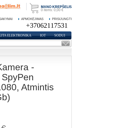
MANO KREPŠELIS
0
items:
0,00 €
SAKYMAI
APMOKĖJIMAS
PRISIJUNGTI
KITA ELEKTRONIKA
IOT
SODUI
Kamera -
s SpyPen
080, Atmintis
Gb)