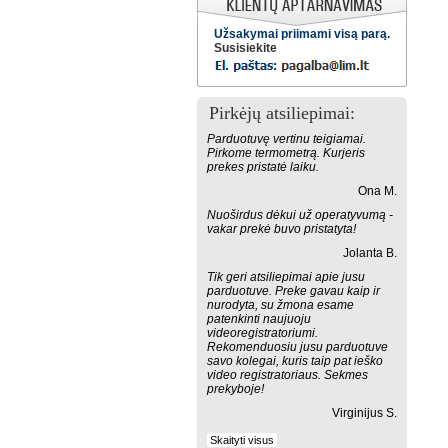
Užsakymai priimami visą parą.
Susisiekite
Pirkėjų atsiliepimai:
Parduotuvę vertinu teigiamai.
Pirkome termometrą. Kurjeris
prekes pristatė laiku.
Ona M.
Nuoširdus dėkui už operatyvumą -
vakar prekė buvo pristatyta!
Jolanta B.
Tik geri atsiliepimai apie jusu
parduotuve. Preke gavau kaip ir
nurodyta, su žmona esame
patenkinti naujuoju
videoregistratoriumi.
Rekomenduosiu jusu parduotuve
savo kolegai, kuris taip pat ieško
video registratoriaus. Sekmes
prekyboje!
Virginijus S.
Skaityti visus