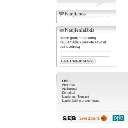
Naujienos
Naujienlaiškis
Norite gauti nemokamą
naujienlaiškį? Įveskite savo el.
pašto adresą
GAUTI NAUJIENLAIŠKĮ
LIMLT
Apie mus
Atsiliepimai
Kontaktai
Naujienos (Blog'as)
Naujienlaiškio prenumerata