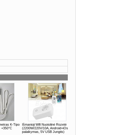
metras K-Tipo
Išmanioji Wifi Nuotolinė Rozetė
C +350°C
(2200W/220V/10A, Android+iOs
palaikymas, 5V USB Jungtis)