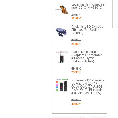
Lazerinis Termometras
nuo -50°C iki +380°C
39,99 €
21,99 €
Priekinis LED Dviračio
Žibintas (Su Saulės
Baterija)
29,99 €
21,99 €
Blakių Detektorius
(Slaptoms Kameroms
ir Pasiklausymo
Blakėms Aptikti)
49,99 €
29,99 €
Išmanusis TV Priedėlis
Su Android 10 (4K,
Quad Core CPU, 2GB
RAM, Wi-Fi, Bluetooth
4.0, Miracast, DLNA )
89,00 €
49,00 €