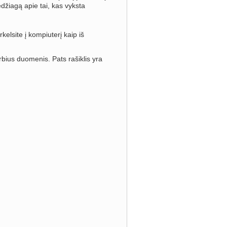
edžiagą apie tai, kas vyksta
kelsite į kompiuterį kaip iš
rbius duomenis. Pats rašiklis yra