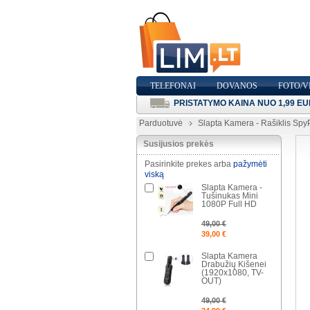
TELEFONAI
DOVANOS
FOTO/V
PRISTATYMO KAINA NUO 1,99 EU
Parduotuvė
Slapta Kamera - Rašiklis Spy
Susijusios prekės
Pasirinkite prekes arba
pažymėti
viską
Slapta Kamera -
Tušinukas Mini
1080P Full HD
49,00 €
39,00 €
Slapta Kamera
Drabužių Kišenei
(1920x1080, TV-
OUT)
49,00 €