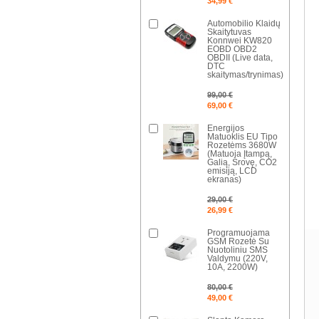
34,99 €
Automobilio Klaidų
Skaitytuvas
Konnwei KW820
EOBD OBD2
OBDII (Live data,
DTC
skaitymas/trynimas)
99,00 €
69,00 €
Energijos
Matuoklis EU Tipo
Rozetėms 3680W
(Matuoja Įtampą,
Galią, Srovę, CO2
emisiją, LCD
ekranas)
29,00 €
26,99 €
Programuojama
GSM Rozetė Su
Nuotoliniu SMS
Valdymu (220V,
10A, 2200W)
80,00 €
49,00 €