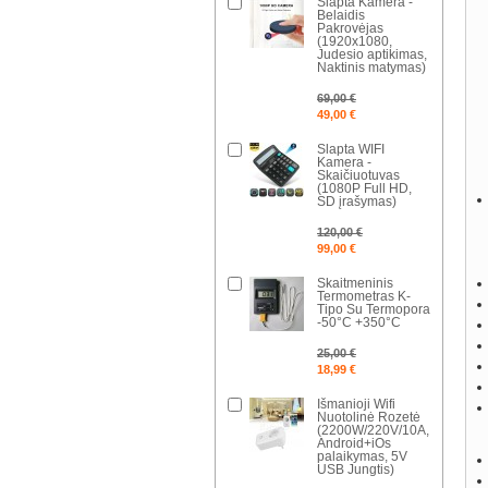
Slapta Kamera -
Belaidis
Pakrovėjas
(1920x1080,
Judesio aptikimas,
Naktinis matymas)
69,00 €
49,00 €
Slapta WIFI
Kamera -
Skaičiuotuvas
(1080P Full HD,
SD įrašymas)
120,00 €
99,00 €
Skaitmeninis
Termometras K-
Tipo Su Termopora
-50°C +350°C
25,00 €
18,99 €
Išmanioji Wifi
Nuotolinė Rozetė
(2200W/220V/10A,
Android+iOs
palaikymas, 5V
USB Jungtis)