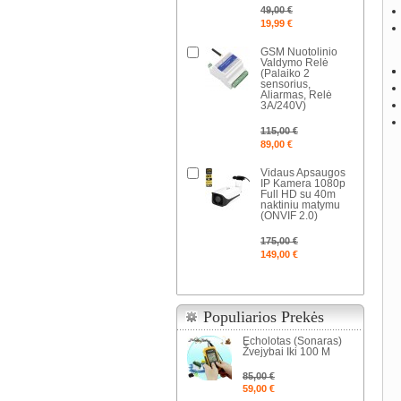
49,00 €
19,99 €
GSM Nuotolinio
Valdymo Relė
(Palaiko 2
sensorius,
Aliarmas, Relė
3A/240V)
115,00 €
89,00 €
Vidaus Apsaugos
IP Kamera 1080p
Full HD su 40m
naktiniu matymu
(ONVIF 2.0)
175,00 €
149,00 €
Populiarios Prekės
Echolotas (Sonaras)
Žvejybai Iki 100 M
85,00 €
59,00 €