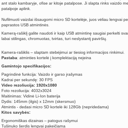
ant stalo kambaryje, ofise ar kitoje patalpose. Ji slapta rinks vaizdo m
patalpoje aplink.
Nufilmuoti vaizdai išsaugomi micro SD kortelėje, juos vėliau lengvai per
paprastos USB atmintinės.
Kamerą-rašiklį galite naudoti ir kaip USB atmintinę saugiai perkelti sva
labai stilingas, chromuotas, tvirtas, turi neslystantį paviršių.
Kamera-rašiklis – slaptam stebėjimui ar tiesiog informacijos rinkimui.
Pastaba
: atminties kortelė į komplektaciją neįeina
Gamintojo specifikacijos:
Pagrindinė funkcija: Vaizdo ir garso įrašymas
Kadrai per sekundę: 30 FPS
Video rezoliucija: 1920x1080
Foto rezoliucija: 4032x3024
Maitinimas: Vidinė Li-Ion baterija
Dydis: 145mm (ilgis) x 12mm (skersmuo)
Atmintis - dedasi micro SD kortelė iki 128Gb (nepridedama)
Kitos savybės:
Ergonomiškas dizainas – patogus rašymui
Tušinuko šerdis lengvai pakeičiama