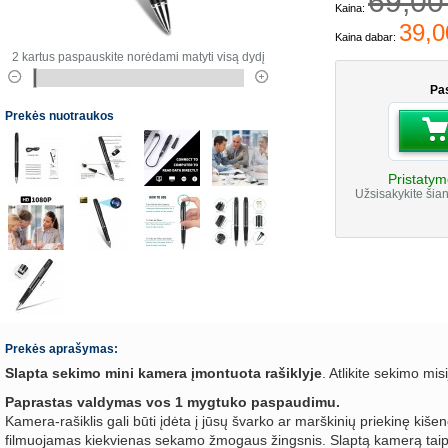
69,00
Kaina:
39,0
Kaina dabar:
2 kartus paspauskite norėdami matyti visą dydį
Pas
Prekės nuotraukos
Pristatym
Užsisakykite šian
Prekės aprašymas:
Slapta sekimo mini kamera įmontuota rašiklyje
. Atlikite sekimo mis
Paprastas valdymas vos 1 mygtuko paspaudimu.
Kamera-rašiklis gali būti įdėta į jūsų švarko ar marškinių priekinę kišenę
filmuojamas kiekvienas sekamo žmogaus žingsnis. Slaptą kamerą taip pa