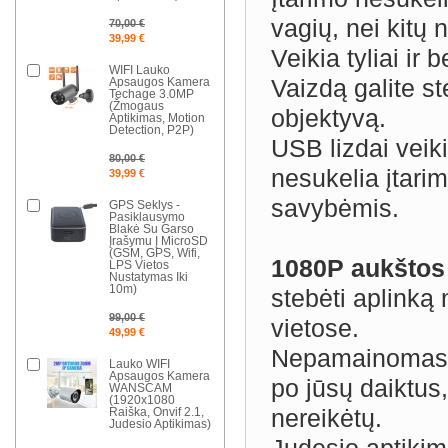
vagių, nei kit
70,00 €
39,99 €
Veikia tyliai ir 
WIFI Lauko
Vaizdą galite s
Apsaugos Kamera
Techage 3.0MP
(Žmogaus
objektyvą.
Aptikimas, Motion
Detection, P2P)
USB lizdai veiki
80,00 €
nesukelia įtari
39,99 €
savybėmis.
GPS Seklys -
Pasiklausymo
Blakė Su Garso
Įrašymu Į MicroSD
(GSM, GPS, Wifi,
1080P aukštos 
LPS Vietos
Nustatymas Iki
10m)
stebėti aplinką 
99,00 €
vietose.
49,99 €
Nepamainomas da
Lauko WIFI
Apsaugos Kamera
po jūsų daiktus
WANSCAM
(1920x1080
nereikėtų.
Raiška, Onvif 2.1,
Judesio Aptikimas)