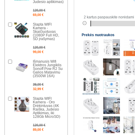
Judesio aptikimas)
120,00 €
69,00 €
2 kartus paspauskite norėdami 
Slapta WIFI
Kamera -
Skaičiuotuvas
Prekės nuotraukos
(1080P Full HD,
SD įrašymas)
120,00 €
99,00 €
Išmanusis Wifi
Elektros Jungiklis
Sonoff Pow R2 Su
Galios Matavimu
(3500W 16A)
39,00 €
32,99 €
Slapta WIFI
Kamera - Oro
Drėkintuvas (4K
Raiška, Judesio
Aptikimas, iki
128Gb MicroSD)
120,00 €
89,00 €