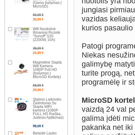
nuotolis yra ri
(Garso Įrašymas Į
MicroSD)
jungiasi pirmiau
60,00 €
vazidas keliauj
39,99 €
kurios pasaulio 
Wifi Nuotolinė
Išmanioji Rozetė
"Sonoff" S20
(2200W, 10A)
Patogi programė
39,00 €
Niekas nesužino
24,99 €
galimybę matyti
Magnetinė Slapta
Wifi Kamera
1080P Full HD
turite progą, ne
(Įrašymas Į
MicroSD Kortelę)
programėlę ir s
59,00 €
29,99 €
MicroSD korte
Stalinis Laikrodis-
Žadintuvas Su
Slapta WIFI
vaizdą 24 val p
kamera (1080P
FULL HD Raiška,
galima įdėti mi
Judesio Aptikimas)
pakanka net iki
99,00 €
Belaidė Lauko