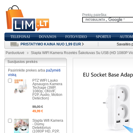
Prekių paieška:
TELEFONAI
DOVANOS
FOTO/VIDEO
SPORTUI
AUTOMO
PRISTATYMO KAINA NUO 1,99 EUR
Savaitės 
Parduotuvė
Slapta WIFI Kamera Rozetės Šakotuvas Su USB (HD 1080P Vid
Susijusios prekės
Pasirinkite prekes arba
pažymėti
viską
PTZ WIFI Lauko
Apsaugos Kamera
Techage (3MP,
1080p, ONVIF,
P2P, Audio, Motion
Detection)
99,00 €
49,99 €
Slapta Wifi Kamera
- Dūmų
Detektorius
(1080P HD, P2P,