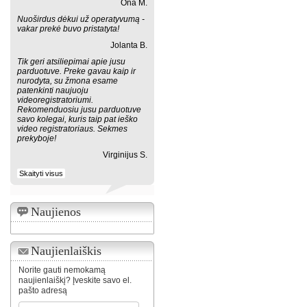
Ona M.
Nuoširdus dėkui už operatyvumą -
vakar prekė buvo pristatyta!
Jolanta B.
Tik geri atsiliepimai apie jusu
parduotuve. Preke gavau kaip ir
nurodyta, su žmona esame
patenkinti naujuoju
videoregistratoriumi.
Rekomenduosiu jusu parduotuve
savo kolegai, kuris taip pat ieško
video registratoriaus. Sekmes
prekyboje!
Virginijus S.
Skaityti visus
Naujienos
Naujienlaiškis
Norite gauti nemokamą
naujienlaiškį? Įveskite savo el.
pašto adresą