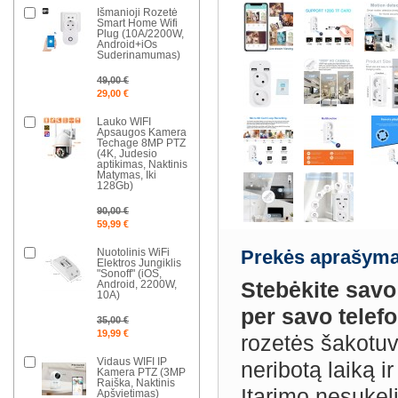
Išmanioji Rozetė
Smart Home Wifi
Plug (10A/2200W,
Android+iOs
Suderinamumas)
49,00 €
29,00 €
Lauko WIFI
Apsaugos Kamera
Techage 8MP PTZ
(4K, Judesio
aptikimas, Naktinis
Matymas, Iki
128Gb)
90,00 €
59,99 €
Nuotolinis WiFi
Prekės aprašyma
Elektros Jungiklis
"Sonoff" (iOS,
Stebėkite savo
Android, 2200W,
10A)
per savo telefo
35,00 €
19,99 €
rozetės šakotuvą
Vidaus WIFI IP
neribotą laiką i
Kamera PTZ (3MP
Raiška, Naktinis
Įtarimo nesukel
Apšvietimas)