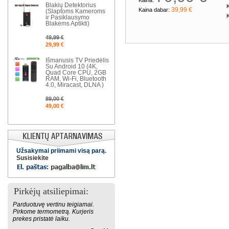
Kaina:
Blakių Detektorius
K
39,99 €
Kaina dabar:
(Slaptoms Kameroms
ir Pasiklausymo
Blakėms Aptikti)
49,99 €
29,99 €
Išmanusis TV Priedėlis
Su Android 10 (4K,
Quad Core CPU, 2GB
RAM, Wi-Fi, Bluetooth
4.0, Miracast, DLNA )
89,00 €
49,00 €
Užsakymai priimami visą parą.
Susisiekite
Pirkėjų atsiliepimai:
Parduotuvę vertinu teigiamai.
Pirkome termometrą. Kurjeris
prekes pristatė laiku.