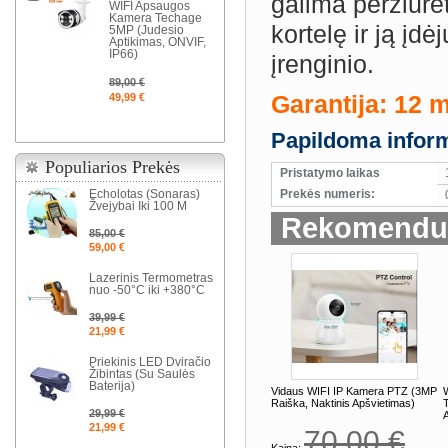
galima peržiūrė
WIFI Apsaugos
Kamera Techage
kortelę ir ją įd
5MP (Judesio
Aptikimas, ONVIF,
IP66)
įrenginio.
89,00 €
Garantija: 12 
49,99 €
Papildoma inform
Populiarios Prekės
Pristatymo laikas
Echolotas (Sonaras)
Prekės numeris:
Žvejybai Iki 100 M
Rekomenduo
85,00 €
59,00 €
Lazerinis Termometras
nuo -50°C iki +380°C
39,99 €
21,99 €
Priekinis LED Dviračio
Žibintas (Su Saulės
Baterija)
Vidaus WIFI IP Kamera PTZ (3MP
Raiška, Naktinis Apšvietimas)
29,99 €
A
21,99 €
70,00 €