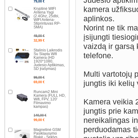
Judesio aptikimo
79,00 €
kamera užfiksuoj
Kryptinė WIFI
Antena Yagi
(2.4Ghz, 25dbi,
aplinkos.
WIFI Antena-
Stiprintuvas RP-
Norint ne tik mat
SMA)
įsijungti tiesio
49,00 €
32,99 €
vaizdą ir garsą
Stalinis Laikrodis
telefone.
Su Slapta Wifi
Kamera (HD
1920*1080,
Judesio Aptikimas,
SD Įrašymas)
Multi vartotojų
99,00 €
jungtis iki kelių
69,00 €
Runcam2 Mini
Kamera (FULL HD,
Wifi, FPV, 120'
Kamera veikia 2
Filmavimo
kampas)
jungtis prie kam
140,00 €
nereikalingas i
99,00 €
perduodamas tie
Magnetinė GSM
Pasiklausymo
Blakė - Seklys