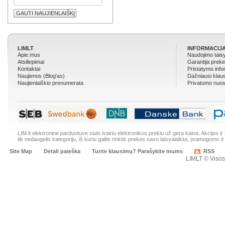
GAUTI NAUJIENLAIŠKĮ
LIMLT
INFORMACIJA
Apie mus
Naudojimo tais
Atsiliepimai
Garantija prek
Kontaktai
Pristatymo info
Naujienos (Blog'as)
Dažniausi klau
Naujienlaiškio prenumerata
Privatumo nuos
LIM.lt elektronine parduotuve siulo ivairiu elektronikos prekiu už gera kaina. Akcijos 
tik nedaugelis kategoriju, iš kuriu galite rinktis prekes savo laisvalaikiui, pramogoms ir
Site Map
Detali paieška
Turite klausimų? Parašykite mums
RSS
LIMLT © Viso