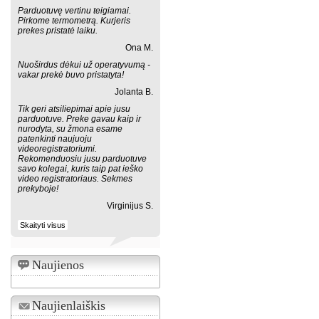
Parduotuvę vertinu teigiamai.
Pirkome termometrą. Kurjeris
prekes pristatė laiku.
Ona M.
Nuoširdus dėkui už operatyvumą -
vakar prekė buvo pristatyta!
Jolanta B.
Tik geri atsiliepimai apie jusu
parduotuve. Preke gavau kaip ir
nurodyta, su žmona esame
patenkinti naujuoju
videoregistratoriumi.
Rekomenduosiu jusu parduotuve
savo kolegai, kuris taip pat ieško
video registratoriaus. Sekmes
prekyboje!
Virginijus S.
Skaityti visus
Naujienos
Naujienlaiškis