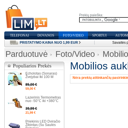
Prekių paieška:
TELEFONAI
DOVANOS
FOTO/VIDEO
SPORTUI
AUTOMO
PRISTATYMO KAINA NUO 1,99 EUR
Savaitės 
Parduotuvė
Foto/Video
Mobili
Mobilios auk
Populiarios Prekės
Echolotas (Sonaras)
Žvejybai Iki 100 M
Nėra prekių atitinkančių pasirinki
85,00 €
59,00 €
Lazerinis Termometras
nuo -50°C iki +380°C
39,99 €
21,99 €
Priekinis LED Dviračio
Žibintas (Su Saulės