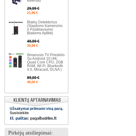
Baterija)
29,99 €
21,99 €
Blakių Detektorius
(Slaptoms Kameroms
ir Pasiklausymo
Blakėms Aptikti)
49,99 €
29,99 €
Išmanusis TV Priedėlis
Su Android 10 (4K,
Quad Core CPU, 2GB
RAM, Wi-Fi, Bluetooth
4.0, Miracast, DLNA )
89,00 €
49,00 €
Užsakymai priimami visą parą.
Susisiekite
Pirkėjų atsiliepimai: