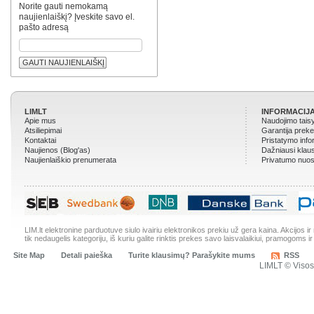
Norite gauti nemokamą
naujienlaiškį? Įveskite savo el.
pašto adresą
GAUTI NAUJIENLAIŠKĮ
LIMLT
INFORMACIJA
Apie mus
Naudojimo tais
Atsiliepimai
Garantija prek
Kontaktai
Pristatymo info
Naujienos (Blog'as)
Dažniausi klau
Naujienlaiškio prenumerata
Privatumo nuos
LIM.lt elektronine parduotuve siulo ivairiu elektronikos prekiu už gera kaina. Akcijos 
tik nedaugelis kategoriju, iš kuriu galite rinktis prekes savo laisvalaikiui, pramogoms ir
Site Map
Detali paieška
Turite klausimų? Parašykite mums
RSS
LIMLT © Viso