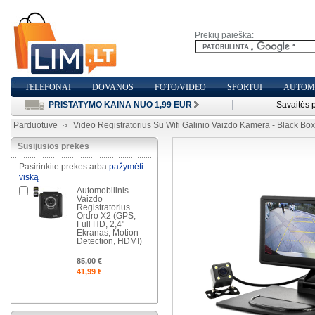
Prekių paieška:
TELEFONAI
DOVANOS
FOTO/VIDEO
SPORTUI
AUTOMO
PRISTATYMO KAINA NUO 1,99 EUR
Savaitės 
Parduotuvė
Video Registratorius Su Wifi Galinio Vaizdo Kamera - Black Box
Susijusios prekės
Pasirinkite prekes arba
pažymėti
viską
Automobilinis
Vaizdo
Registratorius
Ordro X2 (GPS,
Full HD, 2,4"
Ekranas, Motion
Detection, HDMI)
85,00 €
41,99 €