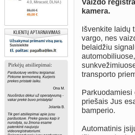
Vaizdo registra
4.0, Miracast, DLNA )
kamera.
89,00 €
49,00 €
Išvenkite laidų 
vargo, nes vaiz
Užsakymai priimami visą parą.
belaidžiu signal
Susisiekite
automobiliuose,
sunkvežimiuose,
Pirkėjų atsiliepimai:
transporto prie
Parduotuvę vertinu teigiamai.
Pirkome termometrą. Kurjeris
prekes pristatė laiku.
Ona M.
Parkuodamiesi g
Nuoširdus dėkui už operatyvumą -
priešais Jus esan
vakar prekė buvo pristatyta!
Jolanta B.
bamperio.
Tik geri atsiliepimai apie jusu
parduotuve. Preke gavau kaip ir
nurodyta, su žmona esame
Automatinis įsi
patenkinti naujuoju
videoregistratoriumi.