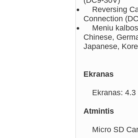
(DC9-30V)
Reversing Cam
Connection (D
Meniu kalbos: A
Chinese, German
Japanese, Kor
Ekranas
Ekranas: 4.3 
Atmintis
Micro SD Card