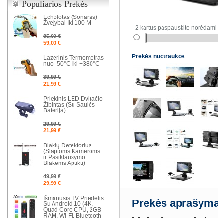
Populiarios Prekės
Echolotas (Sonaras)
Žvejybai Iki 100 M
2 kartus paspauskite norėdami 
85,00 €
59,00 €
Prekės nuotraukos
Lazerinis Termometras
nuo -50°C iki +380°C
39,99 €
21,99 €
Priekinis LED Dviračio
Žibintas (Su Saulės
Baterija)
29,99 €
21,99 €
Blakių Detektorius
(Slaptoms Kameroms
ir Pasiklausymo
Blakėms Aptikti)
49,99 €
29,99 €
Išmanusis TV Priedėlis
Prekės aprašyma
Su Android 10 (4K,
Quad Core CPU, 2GB
RAM, Wi-Fi, Bluetooth