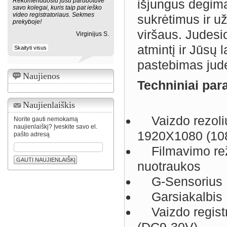
Rekomenduosiu jusu parduotuve
išjungus degimą
savo kolegai, kuris taip pat ieško
video registratoriaus. Sekmes
sukrėtimus ir u
prekyboje!
viršaus. Judesi
Virginijus S.
atmintį ir Jūsų 
Skaityti visus
pastebimas judė
Naujienos
Techniniai par
Naujienlaiškis
Vaizdo rezoli
Norite gauti nemokamą
naujienlaiškį? Įveskite savo el.
1920X1080 (10
pašto adresą
Filmavimo režim
GAUTI NAUJIENLAIŠKĮ
nuotraukos
G-Sensorius
Garsiakalbis
Vaizdo registr