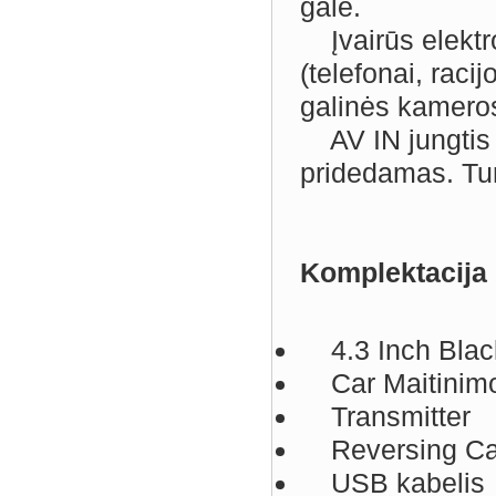
gale.
Įvairūs elektrom
(telefonai, racij
galinės kamero
AV IN jungtis 
pridedamas. Turi
Komplektacija
4.3 Inch Blac
Car Maitinimo
Transmitter
Reversing C
USB kabelis