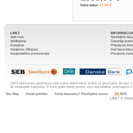
41,99 €
Kaina dabar:
LIMLT
INFORMACIJA
Apie mus
Naudojimo tais
Atsiliepimai
Garantija prek
Kontaktai
Pristatymo info
Naujienos (Blog'as)
Dažniausi klau
Naujienlaiškio prenumerata
Privatumo nuos
LIM.lt elektronine parduotuve siulo ivairiu elektronikos prekiu už gera kaina. Akcijos 
tik nedaugelis kategoriju, iš kuriu galite rinktis prekes savo laisvalaikiui, pramogoms ir
Site Map
Detali paieška
Turite klausimų? Parašykite mums
RSS
LIMLT © Viso