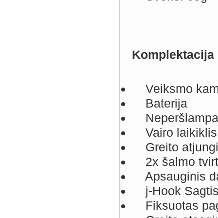
Komplektacija
Veiksmo kam
Baterija
Neperšlampam
Vairo laikiklis
Greito atjung
2x šalmo tvirt
Apsauginis da
j-Hook Sagti
Fiksuotas pag