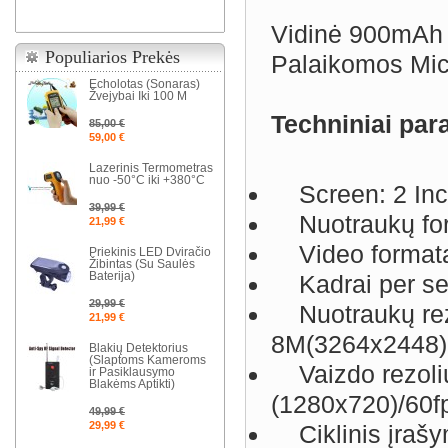
Vidinė 900mAh ba
Populiarios Prekės
Palaikomos Micr
Echolotas (Sonaras)
Žvejybai Iki 100 M
Techniniai par
85,00 €
59,00 €
Lazerinis Termometras
nuo -50°C iki +380°C
Screen: 2 In
39,99 €
Nuotraukų fo
21,99 €
Video format
Priekinis LED Dviračio
Žibintas (Su Saulės
Baterija)
Kadrai per se
29,99 €
Nuotraukų rezo
21,99 €
8M(3264x2448)
Blakių Detektorius
(Slaptoms Kameroms
Vaizdo rezoliu
ir Pasiklausymo
Blakėms Aptikti)
(1280x720)/60f
49,99 €
29,99 €
Ciklinis įraš