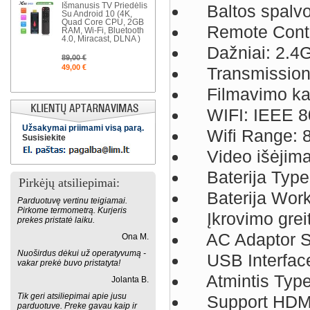
Išmanusis TV Priedėlis
Baltos spalvo
Su Android 10 (4K,
Quad Core CPU, 2GB
Remote Contr
RAM, Wi-Fi, Bluetooth
4.0, Miracast, DLNA )
Dažniai: 2.4
89,00 €
49,00 €
Transmission 
Filmavimo ka
WIFI: IEEE 80
Užsakymai priimami visą parą.
Wifi Range: 8
Susisiekite
Video išėjima
Baterija Type:
Pirkėjų atsiliepimai:
Baterija Worki
Parduotuvę vertinu teigiamai.
Pirkome termometrą. Kurjeris
Įkrovimo greiti
prekes pristatė laiku.
AC Adaptor S
Ona M.
Nuoširdus dėkui už operatyvumą -
USB Interface
vakar prekė buvo pristatyta!
Atmintis Type:
Jolanta B.
Tik geri atsiliepimai apie jusu
Support HDMI
parduotuve. Preke gavau kaip ir