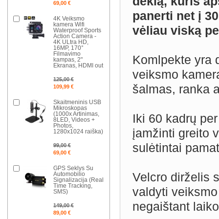
dėklą, kuris a
69,00 €
panerti net į 30
4K Veiksmo
kamera Wifi
vėliau viską pe
Waterproof Sports
Action Camera -
4K ULtra HD,
16MP, 170°
Filmavimo
Komlpekte yra d
kampas, 2"
Ekranas, HDMI out
veiksmo kamerą p
125,00 €
šalmas, ranka a
109,99 €
Skaitmeninis USB
Mikroskopas
(1000x Artinimas,
Iki 60 kadrų pe
8LED, Videos +
Photos,
įamžinti greito 
1280x1024 raiška)
sulėtintai pamat
99,00 €
69,00 €
GPS Seklys Su
Velcro dirželis 
Automobilio
Signalizacija (Real
Time Tracking,
valdyti veiksmo
SMS)
negaištant laiko
149,00 €
89,00 €