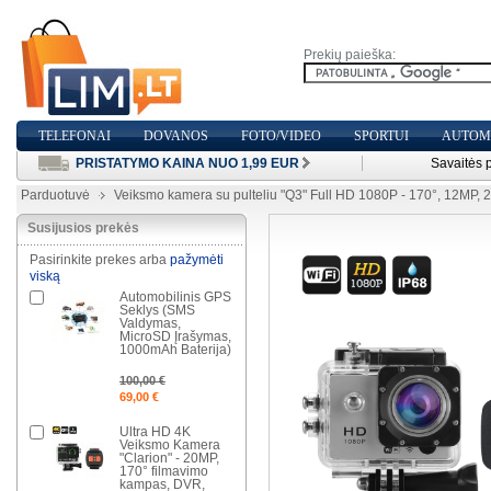
Prekių paieška:
TELEFONAI
DOVANOS
FOTO/VIDEO
SPORTUI
AUTOMO
PRISTATYMO KAINA NUO 1,99 EUR
Savaitės 
Parduotuvė
Veiksmo kamera su pulteliu "Q3" Full HD 1080P - 170°, 12MP, 2
Susijusios prekės
Pasirinkite prekes arba
pažymėti
viską
Automobilinis GPS
Seklys (SMS
Valdymas,
MicroSD Įrašymas,
1000mAh Baterija)
100,00 €
69,00 €
Ultra HD 4K
Veiksmo Kamera
"Clarion" - 20MP,
170° filmavimo
kampas, DVR,