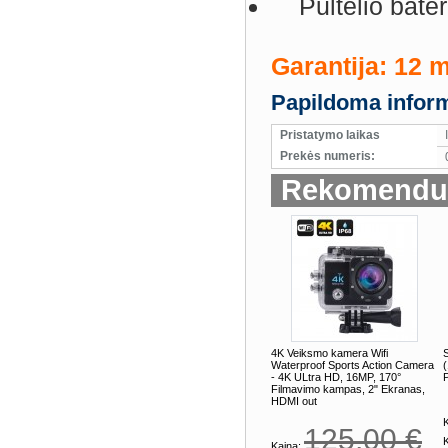
Pultelio bater
Garantija: 12 
Papildoma inform
Pristatymo laikas
Prekės numeris:
Rekomenduo
4K Veiksmo kamera Wifi
Waterproof Sports Action Camera
- 4K ULtra HD, 16MP, 170°
Filmavimo kampas, 2" Ekranas,
HDMI out
K
125,00 €
Kaina: