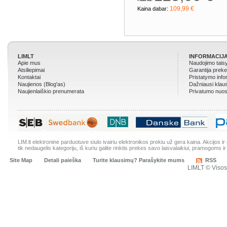
109,99 €
Kaina dabar:
LIMLT
INFORMACIJA
Apie mus
Naudojimo tais
Atsiliepimai
Garantija prek
Kontaktai
Pristatymo info
Naujienos (Blog'as)
Dažniausi klau
Naujienlaiškio prenumerata
Privatumo nuos
LIM.lt elektronine parduotuve siulo ivairiu elektronikos prekiu už gera kaina. Akcijos 
tik nedaugelis kategoriju, iš kuriu galite rinktis prekes savo laisvalaikiui, pramogoms ir
Site Map
Detali paieška
Turite klausimų? Parašykite mums
RSS
LIMLT © Viso