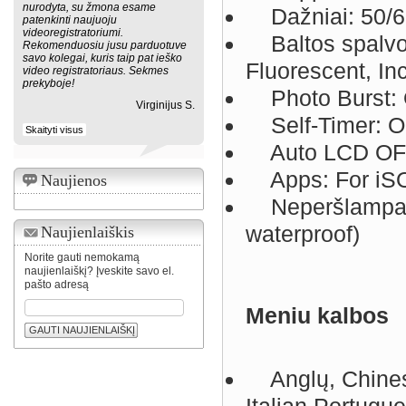
nurodyta, su žmona esame
Dažniai: 50/
patenkinti naujuoju
videoregistratoriumi.
Baltos spalvos
Rekomenduosiu jusu parduotuve
savo kolegai, kuris taip pat ieško
Fluorescent, I
video registratoriaus. Sekmes
prekyboje!
Photo Burst: O
Virginijus S.
Self-Timer: OF
Skaityti visus
Auto LCD OFF:
Apps: For iSO
Naujienos
Neperšlampama
waterproof)
Naujienlaiškis
Norite gauti nemokamą
naujienlaiškį? Įveskite savo el.
pašto adresą
Meniu kalbos
GAUTI NAUJIENLAIŠKĮ
Anglų, Chinese