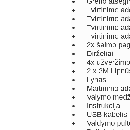
Greito atsegi
Tvirtinimo ada
Tvirtinimo ada
Tvirtinimo ada
Tvirtinimo ada
2x šalmo pagr
Dirželiai
4x užveržimo d
2 x 3M Lipnūs
Lynas
Maitinimo ada
Valymo medži
Instrukcija
USB kabelis
Valdymo pulte