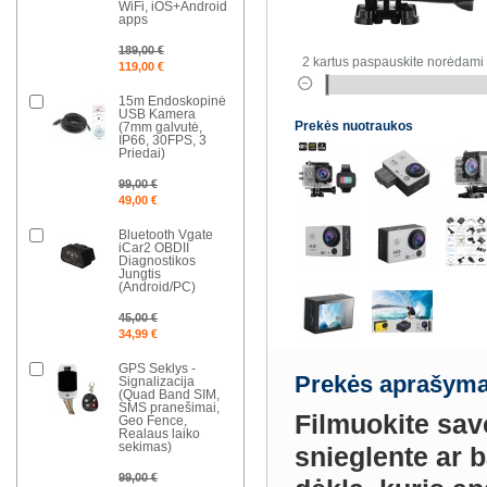
WiFi, iOS+Android
apps
189,00 €
2 kartus paspauskite norėdami 
119,00 €
15m Endoskopinė
USB Kamera
Prekės nuotraukos
(7mm galvutė,
IP66, 30FPS, 3
Priedai)
99,00 €
49,00 €
Bluetooth Vgate
iCar2 OBDII
Diagnostikos
Jungtis
(Android/PC)
45,00 €
34,99 €
GPS Seklys -
Prekės aprašyma
Signalizacija
(Quad Band SIM,
SMS pranešimai,
Filmuokite sav
Geo Fence,
Realaus laiko
sekimas)
snieglente ar 
99,00 €