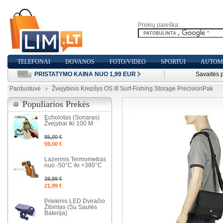
Prekių paieška:
TELEFONAI
DOVANOS
FOTO/VIDEO
SPORTUI
AUTOMO
PRISTATYMO KAINA NUO 1,99 EUR
Savaitės 
Parduotuvė
Žvejybinis Krepšys OS III Surf-Fishing Storage PrecisionPak
Populiarios Prekės
Echolotas (Sonaras)
Žvejybai Iki 100 M
85,00 €
59,00 €
Lazerinis Termometras
nuo -50°C iki +380°C
39,99 €
21,99 €
Priekinis LED Dviračio
Žibintas (Su Saulės
Baterija)