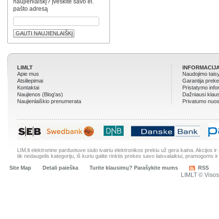
naujienlaiškį? Įveskite savo el.
pašto adresą
GAUTI NAUJIENLAIŠKĮ
LIMLT
INFORMACIJA
Apie mus
Naudojimo tais
Atsiliepimai
Garantija prek
Kontaktai
Pristatymo info
Naujienos (Blog'as)
Dažniausi klau
Naujienlaiškio prenumerata
Privatumo nuos
LIM.lt elektronine parduotuve siulo ivairiu elektronikos prekiu už gera kaina. Akcijos 
tik nedaugelis kategoriju, iš kuriu galite rinktis prekes savo laisvalaikiui, pramogoms ir
Site Map
Detali paieška
Turite klausimų? Parašykite mums
RSS
LIMLT © Viso