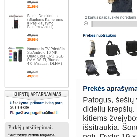
29,99 €
21,99 €
Blakių Detektorius
2 kartus paspauskite norėdami 
(Slaptoms Kameroms
ir Pasiklausymo
Blakėms Aptikti)
49,99 €
Prekės nuotraukos
29,99 €
Išmanusis TV Priedėlis
Su Android 10 (4K,
Quad Core CPU, 2GB
RAM, Wi-Fi, Bluetooth
4.0, Miracast, DLNA )
89,00 €
49,00 €
Prekės aprašyma
Patogus, šešių 
Užsakymai priimami visą parą.
didelių krepšių.
Susisiekite
kitiems žvejybo
išsitraukia. Š
Pirkėjų atsiliepimai:
petį. Dydis 19 
Parduotuvę vertinu teigiamai.