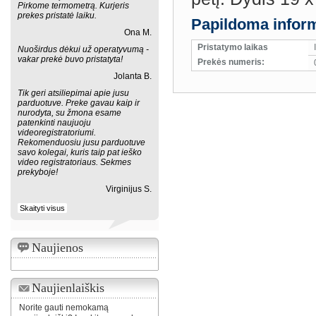
Pirkome termometrą. Kurjeris
prekes pristatė laiku.
Papildoma inform
Ona M.
Pristatymo laikas
Nuoširdus dėkui už operatyvumą -
vakar prekė buvo pristatyta!
Prekės numeris:
Jolanta B.
Tik geri atsiliepimai apie jusu
parduotuve. Preke gavau kaip ir
nurodyta, su žmona esame
patenkinti naujuoju
videoregistratoriumi.
Rekomenduosiu jusu parduotuve
savo kolegai, kuris taip pat ieško
video registratoriaus. Sekmes
prekyboje!
Virginijus S.
Skaityti visus
Naujienos
Naujienlaiškis
Norite gauti nemokamą