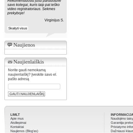
Rekomenduosiu jusu parduotuve
savo kolegai, kuris taip pat ieško
video registratoriaus. Sekmes
prekyboje!
Virginijus S.
Skaityti visus
Naujienos
Naujienlaiškis
Norite gauti nemokamą
naujienlaiškį? Įveskite savo el.
pašto adresą
GAUTI NAUJIENLAIŠKĮ
LIMLT
INFORMACIJA
Apie mus
Naudojimo tais
Atsiliepimai
Garantija prek
Kontaktai
Pristatymo info
Naujienos (Blog'as)
Dažniausi klau