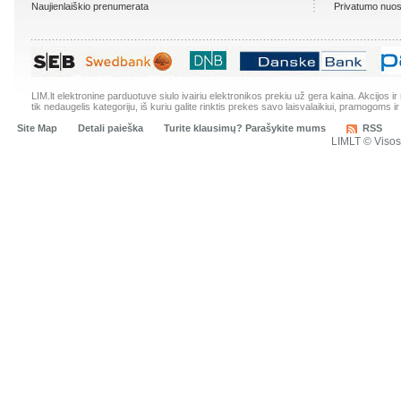
Naujienlaiškio prenumerata
Privatumo nuos
LIM.lt elektronine parduotuve siulo ivairiu elektronikos prekiu už gera kaina. Akcijos 
tik nedaugelis kategoriju, iš kuriu galite rinktis prekes savo laisvalaikiui, pramogoms ir
Site Map
Detali paieška
Turite klausimų? Parašykite mums
RSS
LIMLT © Viso