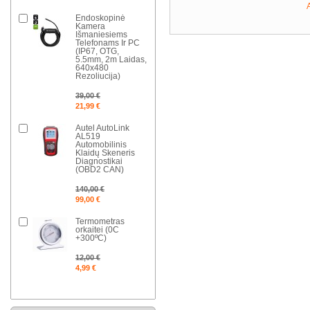
Endoskopinė
Kamera
Išmaniesiems
Telefonams Ir PC
(IP67, OTG,
5.5mm, 2m Laidas,
640x480
Rezoliucija)
39,00 €
21,99 €
Autel AutoLink
AL519
Automobilinis
Klaidų Skeneris
Diagnostikai
(OBD2 CAN)
140,00 €
99,00 €
Termometras
orkaitei (0C
+300ºC)
12,00 €
4,99 €