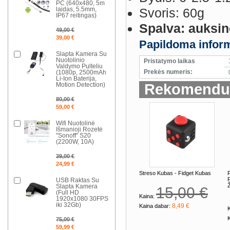
PC (640x480, 5m
laidas, 5.5mm,
Svoris: 60g
IP67 reitingas)
Spalva: auksin
49,00 €
39,00 €
Papildoma inform
Slapta Kamera Su
Nuotolinio
Pristatymo laikas
Valdymo Pulteliu
Prekės numeris:
(1080p, 2500mAh
Li-Ion Baterija,
Motion Detection)
Rekomenduo
80,00 €
59,00 €
Wifi Nuotolinė
Išmanioji Rozetė
"Sonoff" S20
(2200W, 10A)
39,00 €
24,99 €
Streso Kubas - Fidget Kubas
P
USB Raktas Su
Ž
Slapta Kamera
15,00 €
(Full HD
Kaina:
1920x1080 30FPS
iki 32Gb)
8,49 €
Kaina dabar:
K
75,00 €
59,99 €