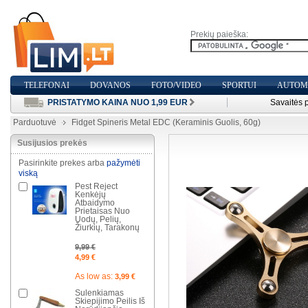
Prekių paieška:
TELEFONAI
DOVANOS
FOTO/VIDEO
SPORTUI
AUTOMO
PRISTATYMO KAINA NUO 1,99 EUR
Savaitės 
Parduotuvė
Fidget Spineris Metal EDC (Keraminis Guolis, 60g)
Susijusios prekės
Pasirinkite prekes arba
pažymėti
viską
Pest Reject
Kenkėjų
Atbaidymo
Prietaisas Nuo
Uodų, Pelių,
Žiurkių, Tarakonų
9,99 €
4,99 €
As low as:
3,99 €
Sulenkiamas
Skiepijimo Peilis Iš