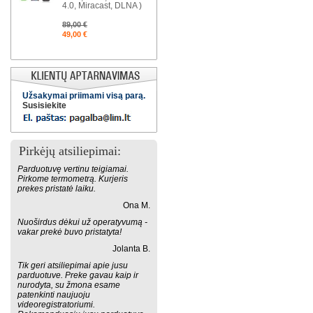
4.0, Miracast, DLNA )
89,00 €
49,00 €
Užsakymai priimami visą parą.
Susisiekite
Pirkėjų atsiliepimai:
Parduotuvę vertinu teigiamai.
Pirkome termometrą. Kurjeris
prekes pristatė laiku.
Ona M.
Nuoširdus dėkui už operatyvumą -
vakar prekė buvo pristatyta!
Jolanta B.
Tik geri atsiliepimai apie jusu
parduotuve. Preke gavau kaip ir
nurodyta, su žmona esame
patenkinti naujuoju
videoregistratoriumi.