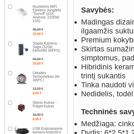
Nuotolinis WiFi
Savybės:
Elektros Jungiklis
"Sonoff" (iOS,
Android, 2200W,
Madingas dizaina
10A)
ilgaamžis suktu
35,00 €
19,99 €
Premium kokybė
Slapta Kamera -
Skirtas sumažin
Saga (32Gb,
640x480 30FPS)
simptomus, pade
69,00 €
39,00 €
Hibridinis keram
Orkaitės
trintį sukantis
Termometras (iki
300ºC)
Tinka naudoti v
12,00 €
Nedidelis, todėl
9,00 €
Streso Kubas -
Fidget Kubas
Techninės sav
15,00 €
8,49 €
Medžiaga: cinko
USB Endoskopinė
Dydis: 6*2.5*1
kamera Android ir