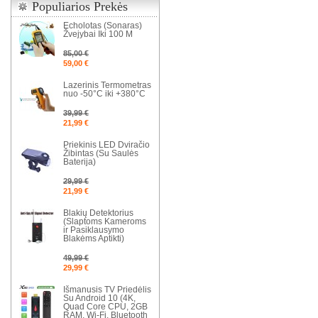
Populiarios Prekės
Echolotas (Sonaras)
Žvejybai Iki 100 M
85,00 €
59,00 €
Lazerinis Termometras
nuo -50°C iki +380°C
39,99 €
21,99 €
Priekinis LED Dviračio
Žibintas (Su Saulės
Baterija)
29,99 €
21,99 €
Blakių Detektorius
(Slaptoms Kameroms
ir Pasiklausymo
Blakėms Aptikti)
49,99 €
29,99 €
Išmanusis TV Priedėlis
Su Android 10 (4K,
Quad Core CPU, 2GB
RAM, Wi-Fi, Bluetooth