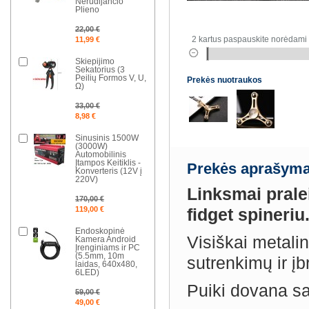
Nerūdijančio
Plieno
22,00 €
2 kartus paspauskite norėdami 
11,99 €
Skiepijimo
Sekatorius (3
Peilių Formos V, U,
Prekės nuotraukos
Ω)
33,00 €
8,98 €
Sinusinis 1500W
(3000W)
Automobilinis
Įtampos Keitiklis -
Prekės aprašyma
Konverteris (12V į
220V)
Linksmai pralei
170,00 €
119,00 €
fidget spineriu
Endoskopinė
Visiškai metalin
Kamera Android
Įrenginiams ir PC
(5.5mm, 10m
sutrenkimų ir į
laidas, 640x480,
6LED)
Puiki dovana sa
59,00 €
49,00 €