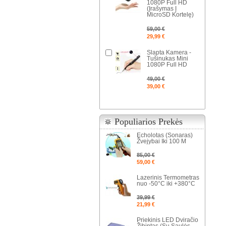
1080P Full HD
(Įrašymas Į
MicroSD Kortelę)
59,00 €
29,99 €
Slapta Kamera -
Tušinukas Mini
1080P Full HD
49,00 €
39,00 €
Populiarios Prekės
Echolotas (Sonaras)
Žvejybai Iki 100 M
85,00 €
59,00 €
Lazerinis Termometras
nuo -50°C iki +380°C
39,99 €
21,99 €
Priekinis LED Dviračio