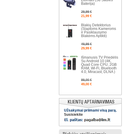
Žibintas (Su Saulės
Baterija)
29,99 €
21,99 €
Blakių Detektorius
(Slaptoms Kameroms
ir Pasiklausymo
Blakėms Aptikti)
49,99 €
29,99 €
Išmanusis TV Priedėlis
Su Android 10 (4K,
Quad Core CPU, 2GB
RAM, Wi-Fi, Bluetooth
4.0, Miracast, DLNA )
89,00 €
49,00 €
Užsakymai priimami visą parą.
Susisiekite