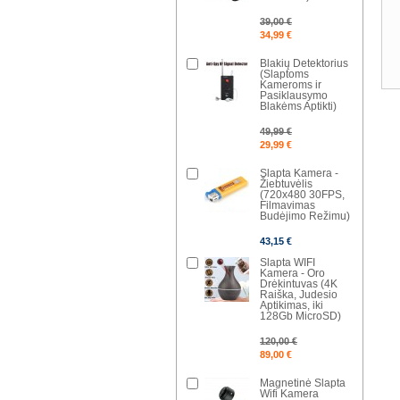
39,00 €
34,99 €
Blakių Detektorius
(Slaptoms
Kameroms ir
Pasiklausymo
Blakėms Aptikti)
49,99 €
29,99 €
Slapta Kamera -
Žiebtuvėlis
(720x480 30FPS,
Filmavimas
Budėjimo Režimu)
43,15 €
Slapta WIFI
Kamera - Oro
Drėkintuvas (4K
Raiška, Judesio
Aptikimas, iki
128Gb MicroSD)
120,00 €
89,00 €
Magnetinė Slapta
Wifi Kamera