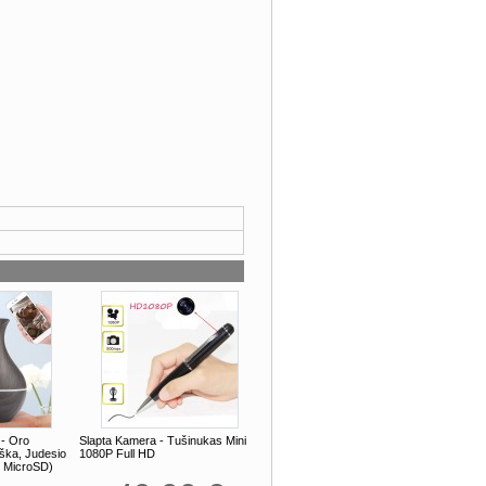
 - Oro
Slapta Kamera - Tušinukas Mini
ška, Judesio
1080P Full HD
b MicroSD)