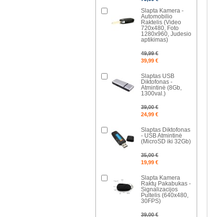
Slapta Kamera -
Automobilio
Raktelis (Video
720x480, Foto
1280x960, Judesio
aptikimas)
49,99 €
39,99 €
Slaptas USB
Diktofonas -
Atmintinė (8Gb,
1300val.)
39,00 €
24,99 €
Slaptas Diktofonas
- USB Atmintinė
(MicroSD iki 32Gb)
35,00 €
19,99 €
Slapta Kamera
Raktų Pakabukas -
Signalizacijos
Pultelis (640x480,
30FPS)
39,00 €