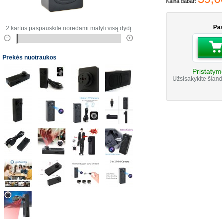
Kaina dabar:
Pas
2 kartus paspauskite norėdami matyti visą dydį
Prekės nuotraukos
Pristatym
Užsisakykite šiand