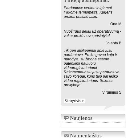
Pirkėjų atsiliepimai:
Parduotuvę vertinu teigiamai.
Pirkome termometrą. Kurjeris
prekes pristatė laiku.
Ona M.
Nuoširdus dėkui už operatyvumą -
vakar prekė buvo pristatyta!
Jolanta B.
Tik geri atsiliepimai apie jusu
parduotuve. Preke gavau kaip ir
nurodyta, su žmona esame
patenkinti naujuoju
videoregistratoriumi.
Rekomenduosiu jusu parduotuve
savo kolegai, kuris taip pat ieško
video registratoriaus. Sekmes
prekyboje!
Virginijus S.
Skaityti visus
Naujienos
Naujienlaiškis