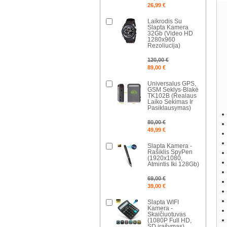
26,99 €
Laikrodis Su
Slapta Kamera
32Gb (Video HD
1280x960
Rezoliucija)
120,00 €
89,00 €
Universalus GPS,
GSM Seklys-Blakė
TK102B (Realaus
Laiko Sekimas Ir
Pasiklausymas)
80,00 €
49,99 €
Slapta Kamera -
Rašiklis SpyPen
(1920x1080,
Atmintis Iki 128Gb)
69,00 €
39,00 €
Slapta WIFI
Kamera -
Skaičiuotuvas
(1080P Full HD,
SD įrašymas)