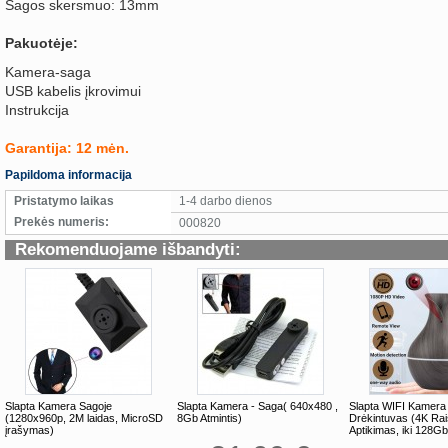
Sagos skersmuo: 13mm
Pakuotėje:
Kamera-saga
USB kabelis įkrovimui
Instrukcija
Garantija: 12 mėn.
Papildoma informacija
Pristatymo laikas
1-4 darbo dienos
Prekės numeris:
000820
Rekomenduojame išbandyti:
Slapta Kamera Sagoje
Slapta Kamera - Saga( 640x480 ,
Slapta WIFI Kamera
(1280x960p, 2M laidas, MicroSD
8Gb Atmintis)
Drėkintuvas (4K Rai
įrašymas)
Aptikimas, iki 128G