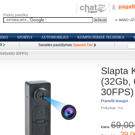
Prekių paieška:
MANO UŽ
IDEO
SPORTUI
AUTOMOBILIUI
KOMPIUTERINĖ TECHNIKA
R
Savaitės pasiūlymas
Spausti čia!
, 640x480 30FPS)
Slapta 
(32Gb,
30FPS)
Pranešti draugui
Prekyboje:
Yra
69,00
Kaina:
39,0