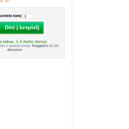
irinkite kiekį:
Dėti į krepšelį
o laikas:
1-4 darbo dienos
ien ir gaukite prekę:
Rugpjūčio 11-14
dienomis