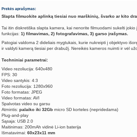
Prekės aprašymas:
Slapta filmuokite aplinką tiesiai nuo marškinių, švarko ar kito d
Tai itin diskretiška slapta kamera, kai nenorite filmuodami sukelti joki
funkcijas:
1) filmavimas, 2) fotografavimas, 3) garso įrašymas.
Patogiai valdoma 2 dideliais mygtukais, kurie nukreipti į objektyvo išorę
ir valdyti kamerą tiesiai per drabužį. Nereikės kameros nuimti ir vėl užd
Techniniai parametrai:
Video rezoliucija: 640x480
FPS: 30
Video santykis: 4:3
Foto rezoliucija: 1280x960
Foto formatas: JPEG
Video formatas: AVI
Spalvotas video su garsu
Atmintis:
palaiko iki 32Gb
micro SD korteles (nepridedama)
Plug-and-play
Sąsaja: USB 2.0
Maitinimas: 200mAh vidinė Li-ion baterija
Išmatavimai:
60x23x11 mm