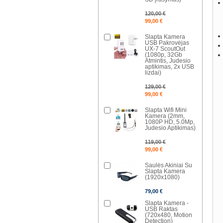
120,00 €
99,00 €
Slapta Kamera
USB Pakrovėjas
UX-7 ScoutOut
(1080p, 32Gb
Atmintis, Judesio
aptikimas, 2x USB
lizdai)
129,00 €
99,00 €
Slapta Wifi Mini
Kamera (2mm,
1080P HD, 5.0Mp,
Judesio Aptikimas)
119,00 €
99,00 €
Saulės Akiniai Su
Slapta Kamera
(1920x1080)
79,00 €
Slapta Kamera -
USB Raktas
(720x480, Motion
Detection)