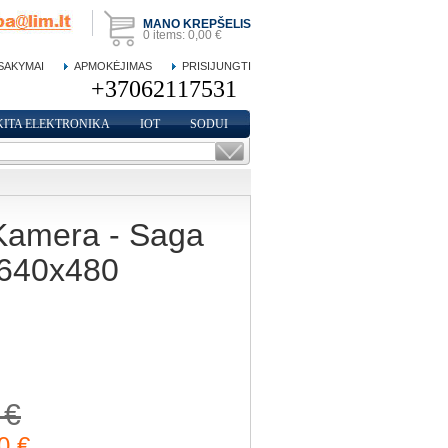
MANO KREPŠELIS
0
items:
0,00 €
SAKYMAI
APMOKĖJIMAS
PRISIJUNGTI
KITA ELEKTRONIKA
IOT
SODUI
Kamera - Saga
 640x480
 €
0 €