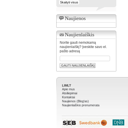
Skaityti visus
Naujienos
Naujienlaiškis
Norite gauti nemokamą
naujienlaiškį? Įveskite savo el.
pašto adresą
GAUTI NAUJIENLAIŠKĮ
LIMLT
Apie mus
Atsiliepimai
Kontaktai
Naujienos (Blog'as)
Naujienlaiškio prenumerata