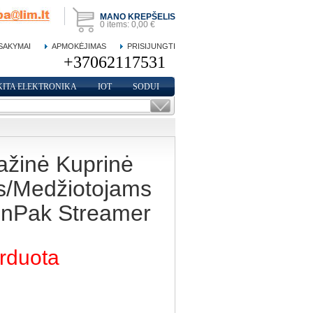
MANO KREPŠELIS
0
items:
0,00 €
SAKYMAI
APMOKĖJIMAS
PRISIJUNGTI
KITA ELEKTRONIKA
IOT
SODUI
ažinė Kuprinė
s/Medžiotojams
onPak Streamer
rduota