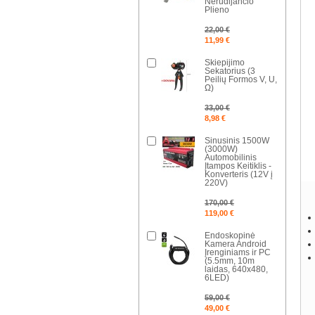
Nerūdijančio
Plieno
22,00 €
11,99 €
Skiepijimo
Sekatorius (3
Peilių Formos V, U,
Ω)
33,00 €
8,98 €
Sinusinis 1500W
(3000W)
Automobilinis
Įtampos Keitiklis -
Konverteris (12V į
220V)
170,00 €
119,00 €
Endoskopinė
Kamera Android
Įrenginiams ir PC
(5.5mm, 10m
laidas, 640x480,
6LED)
59,00 €
49,00 €