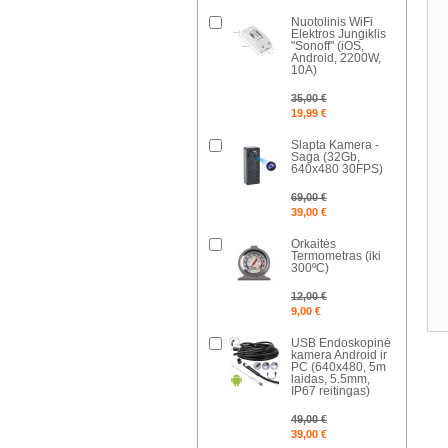
Nuotolinis WiFi
Elektros Jungiklis
"Sonoff" (iOS,
Android, 2200W,
10A)
35,00 €
19,99 €
Slapta Kamera -
Saga (32Gb,
640x480 30FPS)
69,00 €
39,00 €
Orkaitės
Termometras (iki
300ºC)
12,00 €
9,00 €
USB Endoskopinė
kamera Android ir
PC (640x480, 5m
laidas, 5.5mm,
IP67 reitingas)
49,00 €
39,00 €