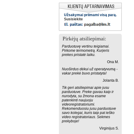
Užsakymai priimami visą parą.
Susisiekite
Pirkėjų atsiliepimai:
Parduotuvę vertinu teigiamai.
Pirkome termometrą. Kurjeris
prekes pristatė laiku.
Ona M.
Nuoširdus dėkui už operatyvumą -
vakar prekė buvo pristatyta!
Jolanta B.
Tik geri atsiliepimai apie jusu
parduotuve. Preke gavau kaip ir
nurodyta, su žmona esame
patenkinti naujuoju
videoregistratoriumi.
Rekomenduosiu jusu parduotuve
savo kolegai, kuris taip pat ieško
video registratoriaus. Sekmes
prekyboje!
Virginijus S.