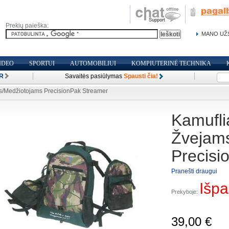
Prekių paieška:
MANO UŽ
IDEO
SPORTUI
AUTOMOBILIUI
KOMPIUTERINĖ TECHNIKA
R
Savaitės pasiūlymas
Spausti čia!
s/Medžiotojams PrecisionPak Streamer
Kamufli
Žvejam
Precisi
Pranešti draugui
Išpa
Prekyboje:
39,00 €