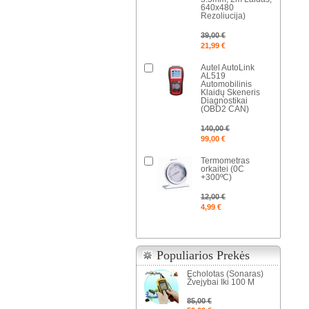
640x480
Rezoliucija)
39,00 €
21,99 €
Autel AutoLink
AL519
Automobilinis
Klaidų Skeneris
Diagnostikai
(OBD2 CAN)
140,00 €
99,00 €
Termometras
orkaitei (0C
+300ºC)
12,00 €
4,99 €
Populiarios Prekės
Echolotas (Sonaras)
Žvejybai Iki 100 M
85,00 €