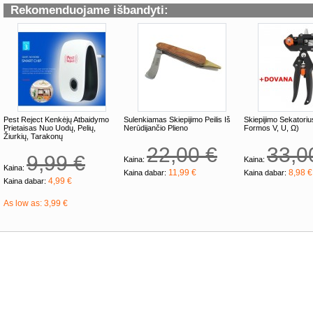
Rekomenduojame išbandyti:
Pest Reject Kenkėjų Atbaidymo
Sulenkiamas Skiepijimo Peilis Iš
Skiepijimo Sekatorius
Prietaisas Nuo Uodų, Pelių,
Nerūdijančio Plieno
Formos V, U, Ω)
Žiurkių, Tarakonų
22,00 €
33,0
9,99 €
Kaina:
Kaina:
Kaina:
11,99 €
8,98 €
Kaina dabar:
Kaina dabar:
4,99 €
Kaina dabar:
As low as:
3,99 €