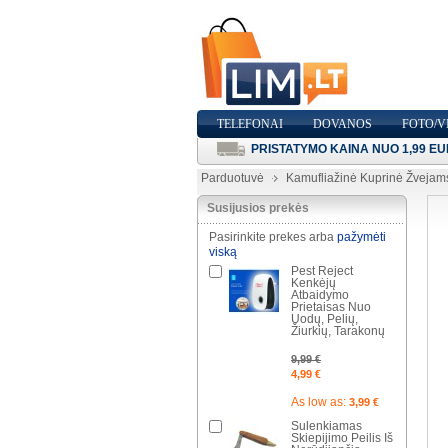
TELEFONAI
DOVANOS
FOTO/V
PRISTATYMO KAINA NUO 1,99 EU
Parduotuvė
Kamufliažinė Kuprinė Žvejam
Susijusios prekės
Pasirinkite prekes arba
pažymėti
viską
Pest Reject
Kenkėjų
Atbaidymo
Prietaisas Nuo
Uodų, Pelių,
Žiurkių, Tarakonų
9,99 €
4,99 €
As low as:
3,99 €
Sulenkiamas
Skiepijimo Peilis Iš