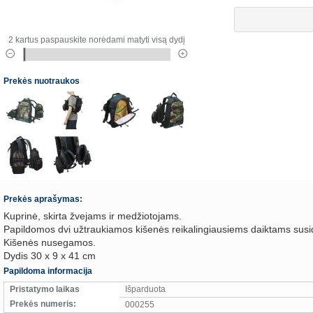
2 kartus paspauskite norėdami matyti visą dydį
Prekės nuotraukos
Prekės aprašymas:
Kuprinė, skirta žvejams ir medžiotojams.
Papildomos dvi užtraukiamos kišenės reikalingiausiems daiktams susid
Kišenės nusegamos.
Dydis 30 x 9 x 41 cm
Papildoma informacija
Pristatymo laikas
Išparduota
Prekės numeris:
000255