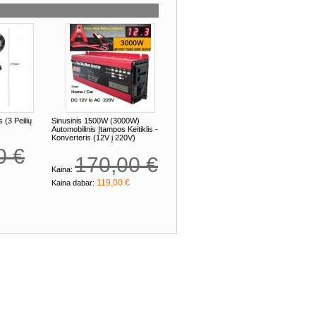
 (3 Peilių
Sinusinis 1500W (3000W)
Automobilinis Įtampos Keitiklis -
Konverteris (12V į 220V)
0 €
170,00 €
Kaina:
119,00 €
Kaina dabar: