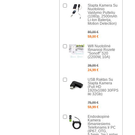
Slapta Kamera Su
Nuotolinio
Valdymo Pulteliu
(1080p, 2500mAh
Li-Ion Baterija,
Motion Detection)
80,00 €
59,00 €
Wifi Nuotolinė
Išmanioji Rozetė
"Sonoff" S20
(2200W, 10A)
39,00 €
24,99 €
USB Raktas Su
Slapta Kamera
(Full HD
1920x1080 30FPS
iki 32Gb)
75,00 €
59,99 €
Endoskopinė
Kamera
Išmaniesiems
Telefonams Ir PC
(IP67, OTG,
5.5mm, 2m Laidas,