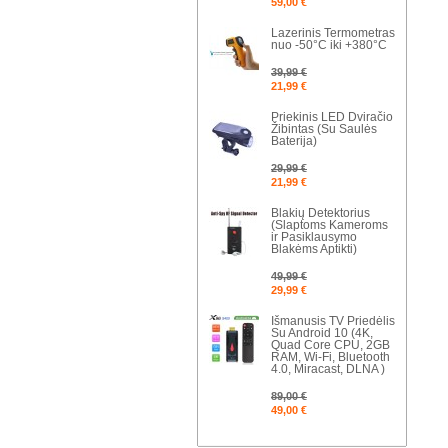
59,00 €
Lazerinis Termometras
nuo -50°C iki +380°C
39,99 €
21,99 €
Priekinis LED Dviračio
Žibintas (Su Saulės
Baterija)
29,99 €
21,99 €
Blakių Detektorius
(Slaptoms Kameroms
ir Pasiklausymo
Blakėms Aptikti)
49,99 €
29,99 €
Išmanusis TV Priedėlis
Su Android 10 (4K,
Quad Core CPU, 2GB
RAM, Wi-Fi, Bluetooth
4.0, Miracast, DLNA )
89,00 €
49,00 €