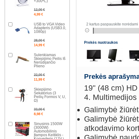
+300ºC)
12,00 €
4,99 €
USB to VGA Video
2 kartus paspauskite norėdami 
Adapteris (USB3.0,
1080p)
28,00 €
Prekės nuotraukos
14,99 €
Sulenkiamas
Skiepijimo Peilis Iš
Nerūdijančio
Plieno
22,00 €
Prekės aprašyma
11,99 €
19" (48 cm) H
Skiepijimo
Sekatorius (3
4. Multimedijos 
Peilių Formos V, U,
Ω)
Galimybė žiūrė
33,00 €
8,98 €
Galimybė žiūrėt
Sinusinis 1500W
atkodavimo kort
(3000W)
Automobilinis
Įtampos Keitiklis -
Galimybė naudot
Konverteris (12V į