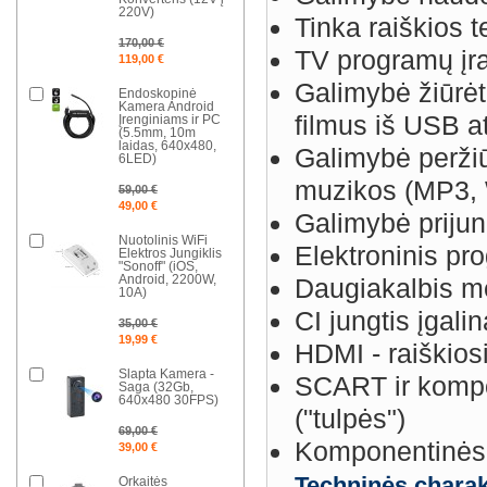
220V)
Tinka raiškios 
170,00 €
TV programų įr
119,00 €
Galimybė žiūrėt
Endoskopinė
Kamera Android
filmus iš USB a
Įrenginiams ir PC
(5.5mm, 10m
laidas, 640x480,
Galimybė peržiū
6LED)
muzikos (MP3,
59,00 €
49,00 €
Galimybė prijun
Nuotolinis WiFi
Elektroninis p
Elektros Jungiklis
"Sonoff" (iOS,
Android, 2200W,
Daugiakalbis m
10A)
CI jungtis įgal
35,00 €
19,99 €
HDMI - raiškiosi
Slapta Kamera -
SCART ir kompoz
Saga (32Gb,
640x480 30FPS)
("tulpės")
69,00 €
Komponentinės 
39,00 €
Techninės charak
Orkaitės