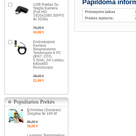
Papildoma inform
USB Raktas Su
Slapta Kamera
(Full HD
Pristatymo laikas
1920x1080 30FPS
Prekės numeris:
iki 32Gb)
75,00 €
59,99 €
Endoskopinė
Kamera
Išmaniesiems
Telefonams Ir PC
(IP67, OTG,
5.5mm, 2m Laidas,
640x480
Rezoliucija)
39,00 €
21,99 €
Populiarios Prekės
Echolotas (Sonaras)
Žvejybai Iki 100 M
85,00 €
59,00 €
Lazerinis Termometras