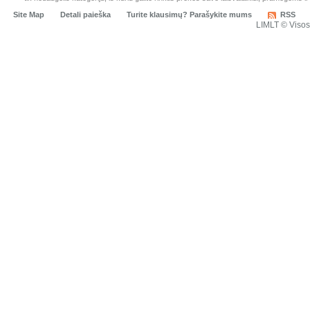
Site Map
Detali paieška
Turite klausimų? Parašykite mums
RSS
LIMLT © Viso