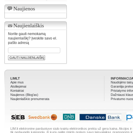
Naujienos
Naujienlaiškis
Norite gauti nemokamą
naujienlaiškį? Įveskite savo el.
pašto adresą
GAUTI NAUJIENLAIŠKĮ
LIMLT
INFORMACIJA
Apie mus
Naudojimo tais
Atsiliepimai
Garantija prek
Kontaktai
Pristatymo info
Naujienos (Blog'as)
Dažniausi klau
Naujienlaiškio prenumerata
Privatumo nuos
LIM.lt elektronine parduotuve siulo ivairiu elektronikos prekiu už gera kaina. Akcijos 
tik nedaugelis kategoriju, iš kuriu galite rinktis prekes savo laisvalaikiui, pramogoms ir