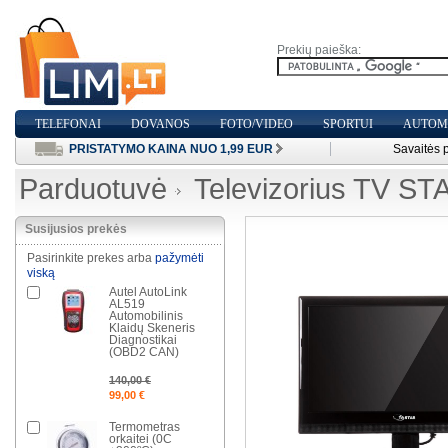
Prekių paieška:
TELEFONAI
DOVANOS
FOTO/VIDEO
SPORTUI
AUTOMO
PRISTATYMO KAINA NUO 1,99 EUR
Savaitės 
Parduotuvė
Televizorius TV S
Susijusios prekės
Pasirinkite prekes arba
pažymėti
viską
Autel AutoLink
AL519
Automobilinis
Klaidų Skeneris
Diagnostikai
(OBD2 CAN)
140,00 €
99,00 €
Termometras
orkaitei (0C