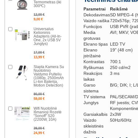
Termometras (iki
300ºC)
Parametrai
Reikšmė
Dekodavimas
SD MPEG-4 (
12,00 €
9,00 €
Vaizdo raiška
720x576p; 72
Funkcijos
USB PVR (įra
Universalus
Media
AVI; MKV; VO
Kelioninis
Adapteris (All-In-
grotuvas
One, 2x USB 5V
Jungtys)
Ekrano tipas
LED TV
Ekrano
19" (48 cm)
17,00 €
įstrižainė
13,99 €
Kontrastas
700:1
Slapta Kamera Su
Ryškumas
250 cd/m2
Nuotolinio
Reakcijos
3 ms
Valdymo Pulteliu
(1080p, 2500mAh
laikas
Li-Ion Baterija,
Garso
B/G; D/K; I; L/
Motion Detection)
sistema
80,00 €
TV sistema
PAL/SECAM/D
59,00 €
Jungtys
RF įvestis; CV
Komponentinė 
Wifi Nuotolinė
Išmanioji Rozetė
Garsiakalbis
2x3W
"Sonoff" S20
(2200W, 10A)
Vaizdo
50Hz/60Hz
skleistinės
39,00 €
dažnis
24,99 €