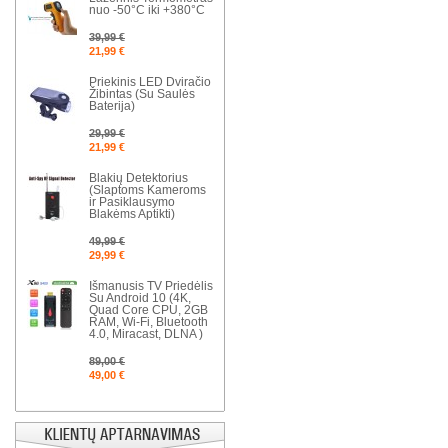
nuo -50°C iki +380°C
39,99 €
21,99 €
Priekinis LED Dviračio
Žibintas (Su Saulės
Baterija)
29,99 €
21,99 €
Blakių Detektorius
(Slaptoms Kameroms
ir Pasiklausymo
Blakėms Aptikti)
49,99 €
29,99 €
Išmanusis TV Priedėlis
Su Android 10 (4K,
Quad Core CPU, 2GB
RAM, Wi-Fi, Bluetooth
4.0, Miracast, DLNA )
89,00 €
49,00 €