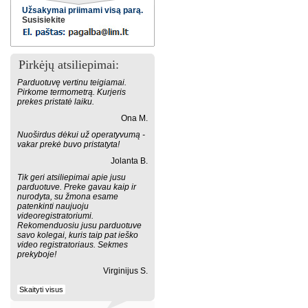
Užsakymai priimami visą parą.
Susisiekite
Pirkėjų atsiliepimai:
Parduotuvę vertinu teigiamai.
Pirkome termometrą. Kurjeris
prekes pristatė laiku.
Ona M.
Nuoširdus dėkui už operatyvumą -
vakar prekė buvo pristatyta!
Jolanta B.
Tik geri atsiliepimai apie jusu
parduotuve. Preke gavau kaip ir
nurodyta, su žmona esame
patenkinti naujuoju
videoregistratoriumi.
Rekomenduosiu jusu parduotuve
savo kolegai, kuris taip pat ieško
video registratoriaus. Sekmes
prekyboje!
Virginijus S.
Skaityti visus