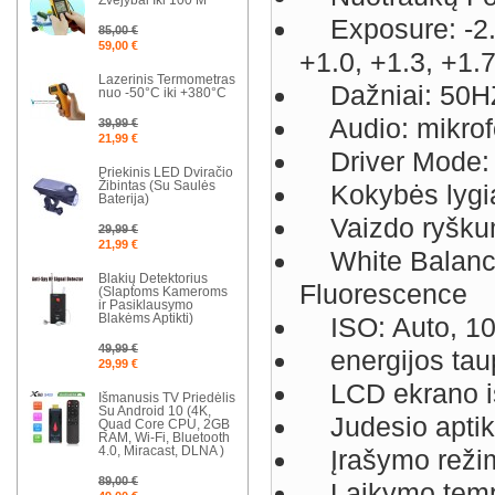
Žvejybai Iki 100 M
Exposure: -2.0, 
85,00 €
59,00 €
+1.0, +1.3, +1.7
Lazerinis Termometras
Dažniai: 50H
nuo -50°C iki +380°C
Audio: mikrofo
39,99 €
21,99 €
Driver Mode: Of
Priekinis LED Dviračio
Žibintas (Su Saulės
Kokybės lygiai
Baterija)
Vaizdo ryškum
29,99 €
21,99 €
White Balance:
Blakių Detektorius
Fluorescence
(Slaptoms Kameroms
ir Pasiklausymo
Blakėms Aptikti)
ISO: Auto, 100
49,99 €
energijos taup
29,99 €
LCD ekrano išs
Išmanusis TV Priedėlis
Su Android 10 (4K,
Judesio aptik
Quad Core CPU, 2GB
RAM, Wi-Fi, Bluetooth
4.0, Miracast, DLNA )
Įrašymo režimai
89,00 €
Laikymo tempe