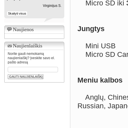
Micro SD iki
Virginijus S.
Skaityti visus
Jungtys
Naujienos
Mini USB
Naujienlaiškis
Micro SD Ca
Norite gauti nemokamą
naujienlaiškį? Įveskite savo el.
pašto adresą
GAUTI NAUJIENLAIŠKĮ
Meniu kalbos
Anglų, Chinese 
Russian, Japan